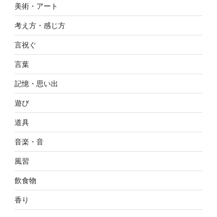
美術・アート
考え方・感じ方
言祝ぐ
言葉
記憶・思い出
遊び
道具
音楽・音
風習
飲食物
香り