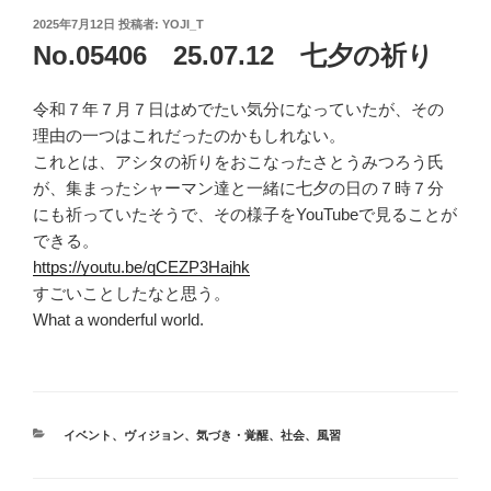
投
2025年7月12日
投稿者:
YOJI_T
稿
No.05406 25.07.12 七夕の祈り
日:
令和７年７月７日はめでたい気分になっていたが、その
理由の一つはこれだったのかもしれない。
これとは、アシタの祈りをおこなったさとうみつろう氏
が、集まったシャーマン達と一緒に七夕の日の７時７分
にも祈っていたそうで、その様子をYouTubeで見ることが
できる。
https://youtu.be/qCEZP3Hajhk
すごいことしたなと思う。
What a wonderful world.
カ
イベント
、
ヴィジョン
、
気づき・覚醒
、
社会
、
風習
テ
ゴ