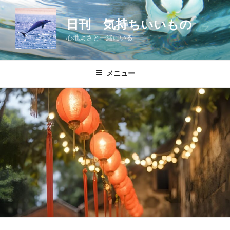
コ
ン
日刊 気持ちいいもの
テ
心地よさと一緒にいる
ン
ツ
へ
メニュー
ス
キ
ッ
プ