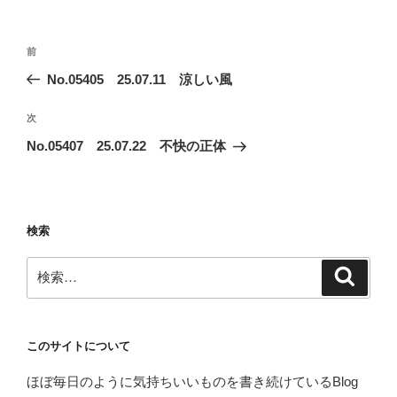
リ
ー
投
前
前
稿
の
No.05405 25.07.11 涼しい風
ナ
投
ビ
稿
次
次
ゲ
の
No.05407 25.07.22 不快の正体
投
ー
稿
シ
ョ
検索
ン
検
検
索
索:
このサイトについて
ほぼ毎日のように気持ちいいものを書き続けているBlog