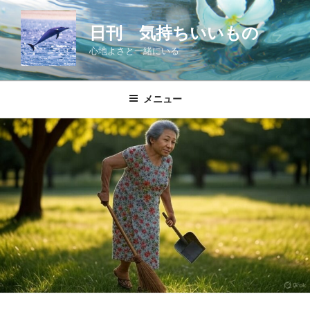
コ
ン
日刊 気持ちいいもの
テ
心地よさと一緒にいる
ン
ツ
へ
メニュー
ス
キ
ッ
プ