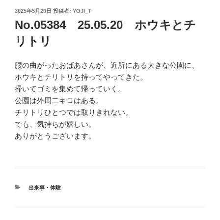
投
2025年5月20日
投稿者:
YOJI_T
稿
No.05384 25.05.20 ホウキとチ
日:
リトリ
腰の曲がったおばあさんが、近所にある大きな公園に、
ホウキとチリトリを持ってやってきた。
掃いてゴミを集めて帰っていく。
公園は外周二キロはある。
チリトリひとつでは取りきれない。
でも、気持ちが嬉しい。
ありがとうございます。
カ
出来事・体験
テ
ゴ
リ