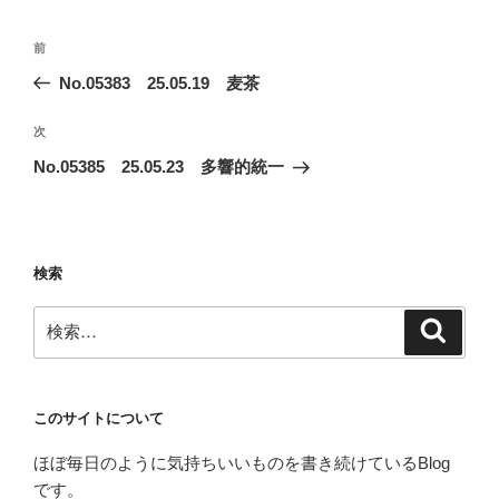
ー
投
前
前
稿
の
No.05383 25.05.19 麦茶
ナ
投
ビ
稿
次
次
ゲ
の
No.05385 25.05.23 多響的統一
投
ー
稿
シ
ョ
検索
ン
検
検
索
索:
このサイトについて
ほぼ毎日のように気持ちいいものを書き続けているBlog
です。