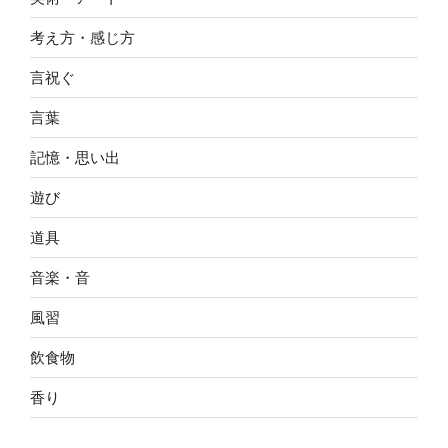
考え方・感じ方
言祝ぐ
言葉
記憶・思い出
遊び
道具
音楽・音
風習
飲食物
香り