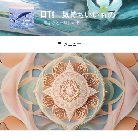
コ
ン
日刊 気持ちいいもの
テ
心地よさと一緒にいる
ン
ツ
へ
メニュー
ス
キ
ッ
プ