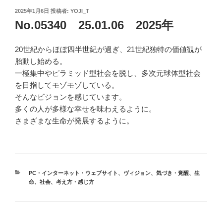
投
2025年1月6日
投稿者:
YOJI_T
稿
No.05340 25.01.06 2025年
日:
20世紀からほぼ四半世紀が過ぎ、21世紀独特の価値観が
胎動し始める。
一極集中やピラミッド型社会を脱し、多次元球体型社会
を目指してモゾモゾしている。
そんなビジョンを感じています。
多くの人が多様な幸せを味わえるように。
さまざまな生命が発展するように。
カ
PC・インターネット・ウェブサイト
、
ヴィジョン
、
気づき・覚醒
、
生
テ
命
、
社会
、
考え方・感じ方
ゴ
リ
ー