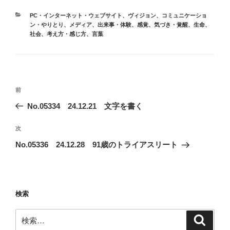
カ
PC・インターネット・ウェブサイト
、
ヴィジョン
、
コミュニケーショ
テ
ン・やりとり
、
メディア
、
出来事・体験
、
感覚
、
気づき・覚醒
、
生命
、
ゴ
社会
、
考え方・感じ方
、
言葉
リ
ー
投
前
前
稿
の
No.05334 24.12.21 文字を書く
ナ
投
ビ
稿
次
次
ゲ
の
No.05336 24.12.28 91歳のトライアスリート
投
ー
稿
シ
ョ
検索
ン
検
検
索
索: