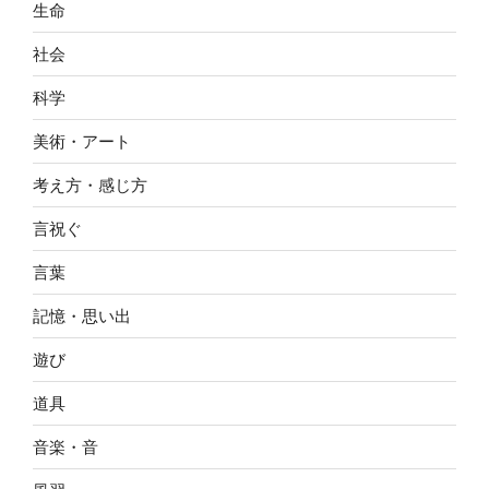
生命
社会
科学
美術・アート
考え方・感じ方
言祝ぐ
言葉
記憶・思い出
遊び
道具
音楽・音