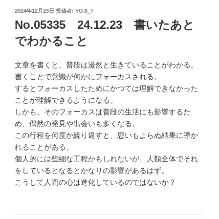
投
2024年12月23日
投稿者:
YOJI_T
稿
No.05335 24.12.23 書いたあと
日:
でわかること
文章を書くと、普段は漫然と生きていることがわかる。
書くことで意識が何かにフォーカスされる。
するとフォーカスしたためにかつては理解できなかった
ことが理解できるようになる。
しかも、そのフォーカスは普段の生活にも影響するた
め、偶然の発見や出会いも多くなる。
この行程を何度か繰り返すと、思いもよらぬ結果に導か
れることがある。
個人的には些細な工程かもしれないが、人類全体でそれ
をしているとなるとかなりの影響があるはず。
こうして人間の心は進化しているのではないか？