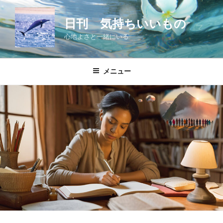
コ
ン
日刊 気持ちいいもの
テ
心地よさと一緒にいる
ン
ツ
へ
メニュー
ス
キ
ッ
プ