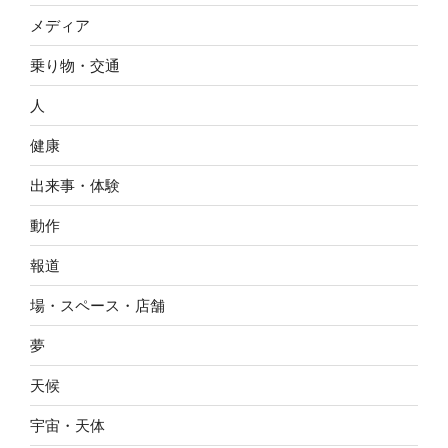
メディア
乗り物・交通
人
健康
出来事・体験
動作
報道
場・スペース・店舗
夢
天候
宇宙・天体