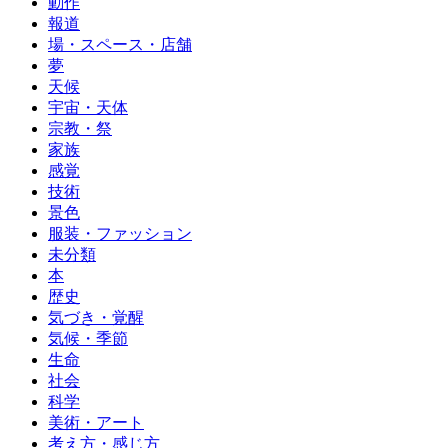
動作
報道
場・スペース・店舗
夢
天候
宇宙・天体
宗教・祭
家族
感覚
技術
景色
服装・ファッション
未分類
本
歴史
気づき・覚醒
気候・季節
生命
社会
科学
美術・アート
考え方・感じ方