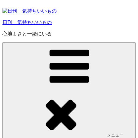
コ
ン
テ
日刊 気持ちいいもの
ン
ツ
心地よさと一緒にいる
へ
ス
キ
ッ
プ
メニュー