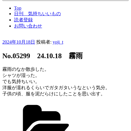
Top
日刊 気持ちいいもの
読者登録
お問い合わせ
投
2024年10月18日
投稿者:
yoji_t
稿
日:
No.05299 24.10.18 霧雨
霧雨のなか散歩した。
シャツが湿った。
でも気持ちいい。
洋服が濡れるくらいでガタガタいうなという気分。
子供の頃、服を泥だらけにしたことを思い出す。
カ
テ
ゴ
リ
ー