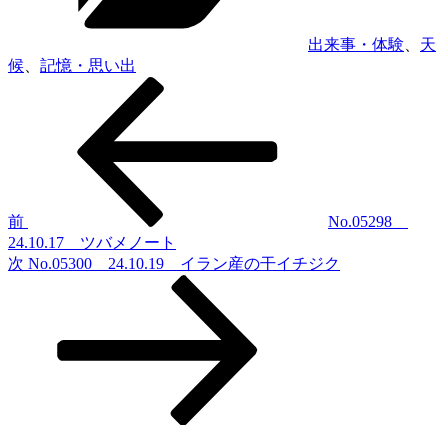
出来事・体験
、
天
候
、
記憶・思い出
前
投
の
稿
投
稿
ナ
ビ
ゲ
前
No.05298
24.10.17 ツバメノート
ー
次
次
No.05300 24.10.19 イラン産の干イチジク
シ
の
投
ョ
稿
ン