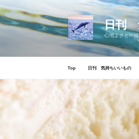
コ
ン
テ
日刊 
ン
ツ
心地よさと一緒
へ
ス
キ
ッ
Top
日刊 気持ちいいもの
プ