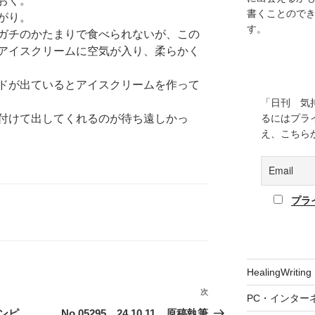
おく。
書くことので
がり。
す。
ガチのかたまりで食べられないが、この
アイスクリームに空気が入り、柔らかく
ドが出ているとアイスクリームを作って
「日刊 気
付けて出してくれるのが待ち遠しかっ
るにはプラ
え、こちら
プラ
HealingWriting
次
次
PC・インター
の
ベンピ
No.05295 24.10.11 原稿執筆