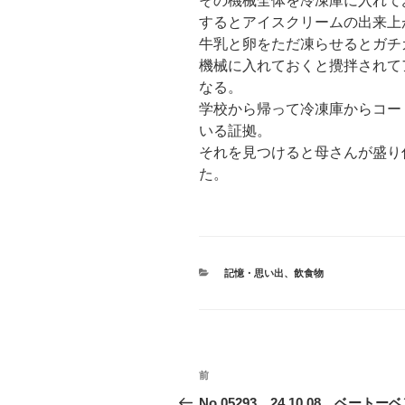
その機械全体を冷凍庫に入れて
するとアイスクリームの出来上
牛乳と卵をただ凍らせるとガチ
機械に入れておくと攪拌されて
なる。
学校から帰って冷凍庫からコー
いる証拠。
それを見つけると母さんが盛り
た。
カ
記憶・思い出
、
飲食物
テ
ゴ
リ
ー
投
前
前
稿
の
No.05293 24.10.08 ベートー