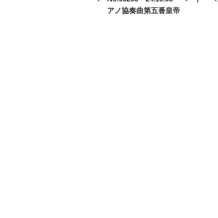
投
アノ協奏曲第五番皇帝
ナ
稿
ビ
ゲ
ー
シ
ョ
ン