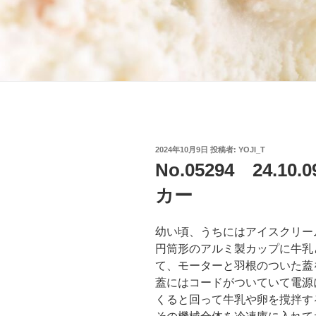
投
2024年10月9日
投稿者:
YOJI_T
稿
No.05294 24.
日:
カー
幼い頃、うちにはアイスクリー
円筒形のアルミ製カップに牛乳
て、モーターと羽根のついた蓋
蓋にはコードがついていて電源
くると回って牛乳や卵を撹拌す