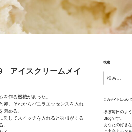
検索
10.09 アイスクリームメイ
検
索:
ムを作る機械があった。
このサイトについ
と卵、それからバニラエッセンスを入れ
を閉める。
ほぼ毎日のよ
に刺してスイッチを入れると羽根がくる
Blogです。
あなたの好き
る。
に出会えるか