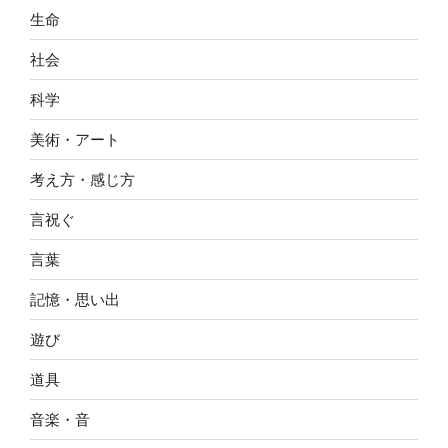
生命
社会
科学
美術・アート
考え方・感じ方
言祝ぐ
言葉
記憶・思い出
遊び
道具
音楽・音