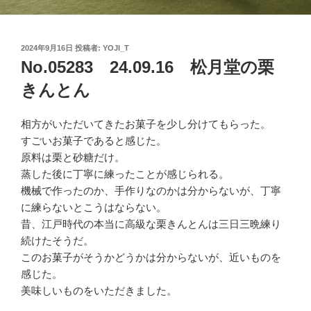
投
2024年9月16日
投稿者:
YOJI_T
稿
No.05283 24.09.16 松月堂の栗
日:
きんとん
相方がいただいてきたお菓子を少し分けてもらった。
すごいお菓子であると感じた。
原料は栗と砂糖だけ。
蒸した後に丁寧に練ったことが感じられる。
機械で作ったのか、手作りなのかは分からないが、丁寧
に練らないとこうはならない。
昔、江戸時代の本当に高級な栗きんとんは三日三晩練り
続けたそうだ。
このお菓子がそうかどうかは分からないが、近いものを
感じた。
美味しいものをいただきました。