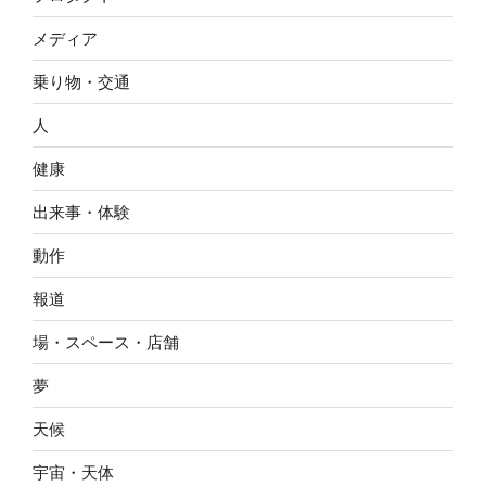
メディア
乗り物・交通
人
健康
出来事・体験
動作
報道
場・スペース・店舗
夢
天候
宇宙・天体