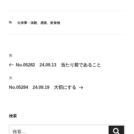
カ
出来事・体験
、
感覚
、
飲食物
テ
ゴ
リ
ー
投
前
前
稿
の
No.05282 24.09.13 当たり前であること
ナ
投
ビ
稿
次
次
ゲ
の
No.05284 24.09.19 大切にする
投
ー
稿
シ
ョ
検索
ン
検
検