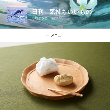
コ
ン
日刊 気持ちいいもの
テ
心地よさと一緒にいる
ン
ツ
へ
メニュー
ス
キ
ッ
プ