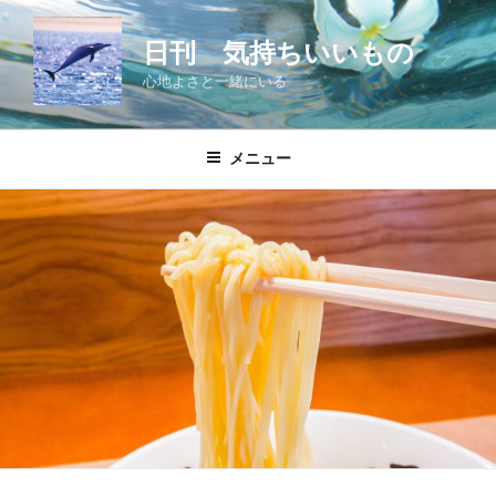
コ
ン
日刊 気持ちいいもの
テ
心地よさと一緒にいる
ン
ツ
へ
メニュー
ス
キ
ッ
プ