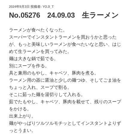
投
2024年9月3日
投稿者:
YOJI_T
稿
No.05276 24.09.03 生ラーメン
日:
ラーメンが食べたくなった。
スーパーでインスタントラーメンを買おうかと思った
が、もっと美味しいラーメンが食べたいなと思い、はじ
めて生ラーメンを買ってみた。
麺は大きな鍋で茹でる。
別にスープを作る。
具と兼用のもやし、キャベツ、豚肉を煮る。
ラーメン用の器に醤油と少しの麺つゆ、そしてごま油を
ちょっと入れ、スープで割る。
そこに茹った麺を湯切りして入れる。
茹でたもやし、キャベツ、豚肉を載せて、残りのスープ
をかける。
出来上がり。
麺がやっぱりツルツルモチッとしてインスタントよりず
っとうまい。