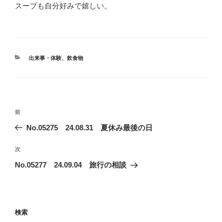
スープも自分好みで嬉しい。
カ
出来事・体験
、
飲食物
テ
ゴ
リ
ー
投
前
前
稿
の
No.05275 24.08.31 夏休み最後の日
ナ
投
ビ
稿
次
次
ゲ
の
No.05277 24.09.04 旅行の相談
投
ー
稿
シ
ョ
検索
ン