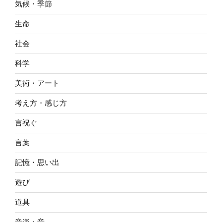
気候・季節
生命
社会
科学
美術・アート
考え方・感じ方
言祝ぐ
言葉
記憶・思い出
遊び
道具
音楽・音