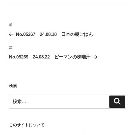
ゴ
リ
ー
投
前
前
稿
の
No.05267 24.08.18 日本の朝ごはん
ナ
投
ビ
稿
次
次
ゲ
の
No.05269 24.08.22 ピーマンの味噌汁
投
ー
稿
シ
ョ
検索
ン
検
検
索
索:
このサイトについて