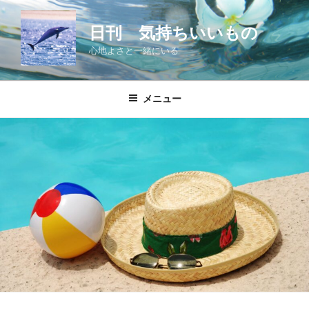
コ
ン
日刊 気持ちいいもの
テ
心地よさと一緒にいる
ン
ツ
へ
メニュー
ス
キ
ッ
プ