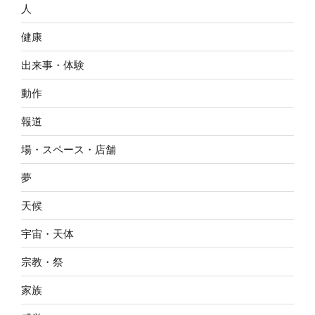
人
健康
出来事・体験
動作
報道
場・スペース・店舗
夢
天候
宇宙・天体
宗教・祭
家族