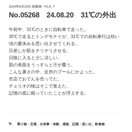
投
2024年8月20日
投稿者:
YOJI_T
稿
No.05268 24.08.20 31℃の外出
日:
午前中、31℃のときに自転車で走った。
35℃で走るとトンデモナイが、31℃での自転車行は幼い
頃の夏休みを思い出させてくれる。
日差しが肌をチリチリさせる。
日陰に入ると少し涼しい。
肌の表面をうっすらと汗が覆う。
こんな暑さの中、近所のプールにかよった。
売店でおでんを売ってた。
チェリオの味はそこで覚えた。
記憶の底に眠っていたことが浮上する。
カ
乗り物・交通
、
出来事・体験
、
感覚
、
記憶・思い出
、
飲食物
テ