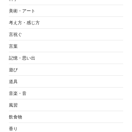
美術・アート
考え方・感じ方
言祝ぐ
言葉
記憶・思い出
遊び
道具
音楽・音
風習
飲食物
香り