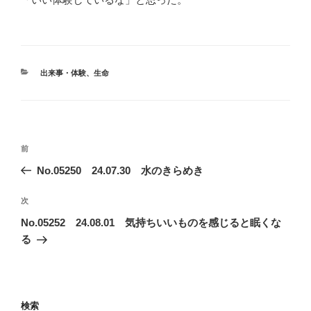
カ
出来事・体験
、
生命
テ
ゴ
リ
ー
投
前
前
稿
の
No.05250 24.07.30 水のきらめき
ナ
投
ビ
稿
次
次
ゲ
の
No.05252 24.08.01 気持ちいいものを感じると眠くな
投
ー
る
稿
シ
ョ
ン
検索