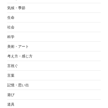
気候・季節
生命
社会
科学
美術・アート
考え方・感じ方
言祝ぐ
言葉
記憶・思い出
遊び
道具