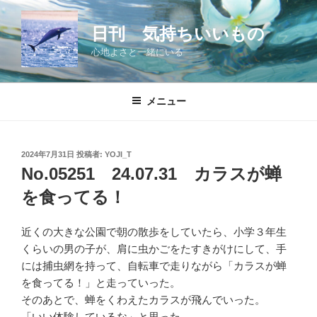
コ
ン
日刊 気持ちいいもの
テ
心地よさと一緒にいる
ン
ツ
へ
メニュー
ス
キ
ッ
投
2024年7月31日
投稿者:
YOJI_T
プ
稿
No.05251 24.07.31 カラスが蝉
日:
を食ってる！
近くの大きな公園で朝の散歩をしていたら、小学３年生
くらいの男の子が、肩に虫かごをたすきがけにして、手
には捕虫網を持って、自転車で走りながら「カラスが蝉
を食ってる！」と走っていった。
そのあとで、蝉をくわえたカラスが飛んでいった。
「いい体験しているな」と思った。