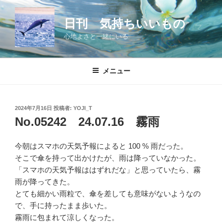
コ
ン
日刊 気持ちいいもの
テ
心地よさと一緒にいる
ン
ツ
へ
メニュー
ス
キ
ッ
投
2024年7月16日
投稿者:
YOJI_T
プ
稿
No.05242 24.07.16 霧雨
日:
今朝はスマホの天気予報によると 100 % 雨だった。
そこで傘を持って出かけたが、雨は降っていなかった。
「スマホの天気予報ははずれだな」と思っていたら、霧
雨が降ってきた。
とても細かい雨粒で、傘を差しても意味がないようなの
で、手に持ったまま歩いた。
霧雨に包まれて涼しくなった。