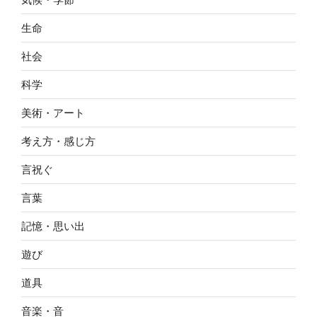
生命
社会
科学
美術・アート
考え方・感じ方
言祝ぐ
言葉
記憶・思い出
遊び
道具
音楽・音