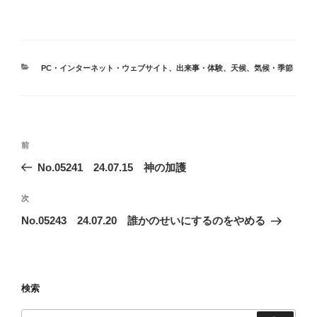
カ
PC・インターネット・ウェブサイト
、
出来事・体験
、
天候
、
気候・季節
テ
ゴ
リ
ー
投
前
前
稿
の
No.05241 24.07.15 神の加護
ナ
投
ビ
稿
次
次
ゲ
の
No.05243 24.07.20 誰かのせいにするのをやめる
投
ー
稿
シ
ョ
検索
ン
検