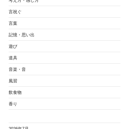
考え方・感じ方
言祝ぐ
言葉
記憶・思い出
遊び
道具
音楽・音
風習
飲食物
香り
2026年7月