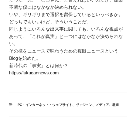
不断な僕にはなかなか決められない。
いや、ギリギリまで選択を留保しているというべきか。
どっちでもいいけど、そういうことだ。
同じようにいろんな出来事に関しても、いろんな視点が
あって、「これが真実」と一つにはなかなか決められな
い。
その様をニュースで味わうための複眼ニュースという
Blogを始めた。
新時代の「事実」とは何か？
https://fukugannews.com
カ
PC・インターネット・ウェブサイト
、
ヴィジョン
、
メディア
、
報道
テ
ゴ
リ
ー
投