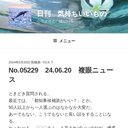
コ
ン
日刊 気持ちいいもの
テ
心地よさと一緒にいる
ン
ツ
へ
メニュー
ス
キ
ッ
投
2024年6月20日
投稿者:
YOJI_T
プ
稿
No.05229 24.06.20 複眼ニュー
日:
ス
ときどき質問される。
最近では、「都知事候補誰がいい？」とか。
50人以上から一人選ぶのはなかなか大変だ。
あーでもない、こうでもないと長い話をすることにな
る。
たった一人、「〇〇さん」と言えればいいのだが、優柔