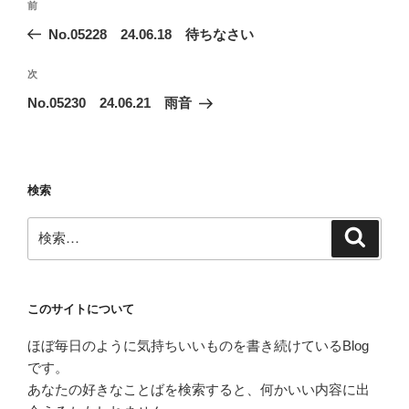
前
前
稿
の
No.05228 24.06.18 待ちなさい
ナ
投
ビ
稿
次
次
ゲ
の
No.05230 24.06.21 雨音
投
ー
稿
シ
ョ
検索
ン
検
検
索
索:
このサイトについて
ほぼ毎日のように気持ちいいものを書き続けているBlog
です。
あなたの好きなことばを検索すると、何かいい内容に出