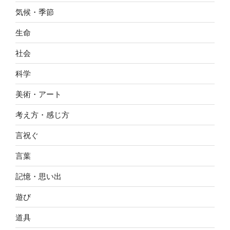
気候・季節
生命
社会
科学
美術・アート
考え方・感じ方
言祝ぐ
言葉
記憶・思い出
遊び
道具