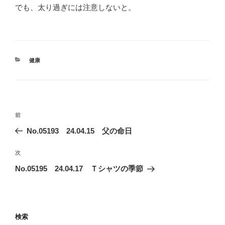
でも、太り過ぎには注意しないと。
カ
健康
テ
ゴ
リ
ー
投
前
前
稿
の
No.05193 24.04.15 父の命日
ナ
投
ビ
稿
次
次
ゲ
の
No.05195 24.04.17 Ｔシャツの季節
投
ー
稿
シ
ョ
検索
ン