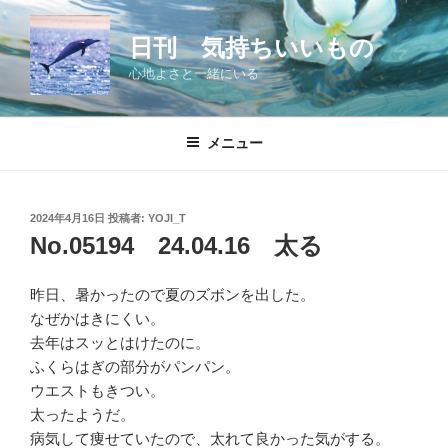
コ
ン
日刊 気持ちいいもの
テ
心地よさと一緒にいる
ン
ツ
へ
メニュー
ス
キ
ッ
投
2024年4月16日
投稿者:
YOJI_T
プ
稿
No.05194 24.04.16 太る
日:
昨日、暑かったので夏のズボンを出した。
なぜかはきにくい。
去年はスッとはけたのに。
ふくらはぎの部分がパンパン。
ウエストもきつい。
太ったようだ。
病気して痩せていたので、太れて良かった気がする。