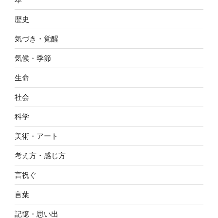
歴史
気づき・覚醒
気候・季節
生命
社会
科学
美術・アート
考え方・感じ方
言祝ぐ
言葉
記憶・思い出