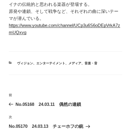
イナの伝統的と思われる楽器が登場する。
原発や連鎖、そして戦争など、それぞれの曲に深いテー
マが潜んでいる。
https://www.youtube.com/channel/UCp3u6S6oDEpVrkA7z
mUQxvg
カ
ヴィジョン
、
エンターテイメント
、
メディア
、
音楽・音
テ
ゴ
リ
ー
投
前
前
稿
の
No.05168 24.03.11 偶然の連鎖
ナ
投
ビ
稿
次
次
ゲ
の
No.05170 24.03.13 チェーホフの銃