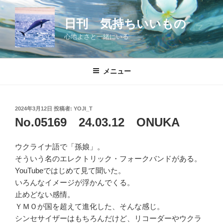
コ
ン
日刊 気持ちいいもの
テ
心地よさと一緒にいる
ン
ツ
へ
メニュー
ス
キ
ッ
投
2024年3月12日
投稿者:
YOJI_T
プ
稿
No.05169 24.03.12 ONUKA
日:
ウクライナ語で「孫娘」。
そういう名のエレクトリック・フォークバンドがある。
YouTubeではじめて見て聞いた。
いろんなイメージが浮かんでくる。
止めどない感情。
ＹＭＯが国を超えて進化した、そんな感じ。
シンセサイザーはもちろんだけど、リコーダーやウクラ