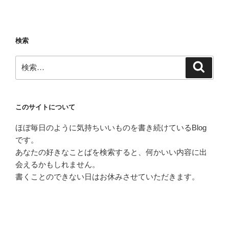
投
ー
稿
シ
ョ
検索
ン
検
検
索
索:
このサイトについて
ほぼ毎日のように気持ちいいものを書き続けているBlog
です。
あなたの好きなことばを検索すると、何かいい内容に出
会えるかもしれません。
書くことのできない日はお休みさせていただきます。