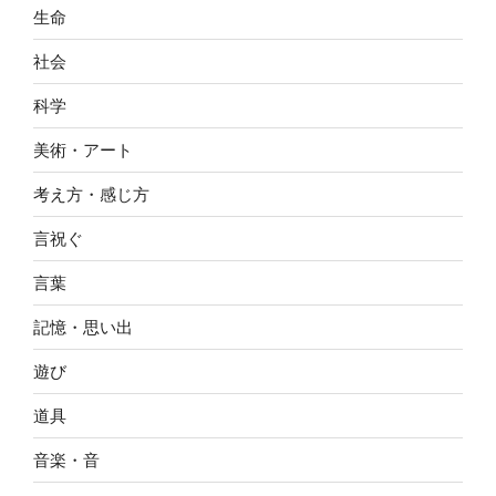
生命
社会
科学
美術・アート
考え方・感じ方
言祝ぐ
言葉
記憶・思い出
遊び
道具
音楽・音