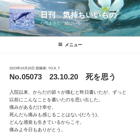
コ
ン
日刊 気持ちいいもの
テ
心地よさと一緒にいる
ン
ツ
へ
メニュー
ス
キ
ッ
投
2023年10月20日
投稿者:
YOJI_T
プ
稿
No.05073 23.10.20 死を思う
日:
入院以来、からだの節々が痛むと昨日書いたが、ずっと
以前にこんなことを書いたのを思い出した。
痛みがあるだけ幸せ。
死んだら痛みも感じることはない(だろう)。
どんな感覚も生きているからこそ。
痛みよ今日もありがとう。