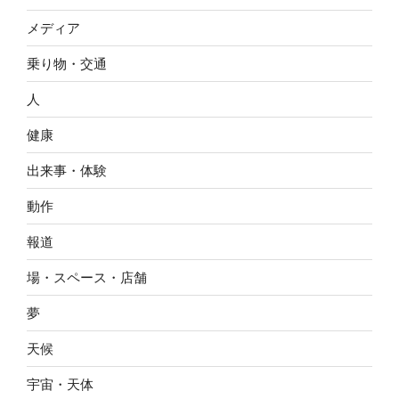
メディア
乗り物・交通
人
健康
出来事・体験
動作
報道
場・スペース・店舗
夢
天候
宇宙・天体