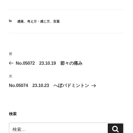
カ
感覚
、
考え方・感じ方
、
言葉
テ
ゴ
リ
ー
投
前
前
稿
の
No.05072 23.10.19 節々の痛み
ナ
投
ビ
稿
次
次
ゲ
の
No.05074 23.10.23 へぼバドミントン
投
ー
稿
シ
ョ
検索
ン
検
検
索
索: