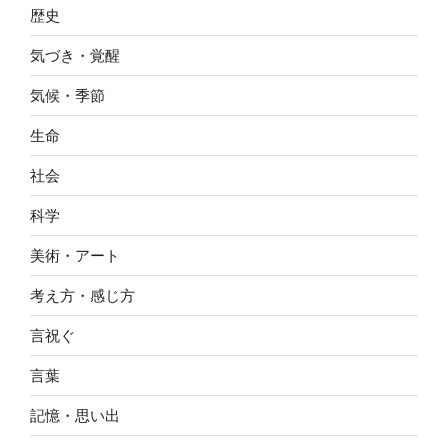
歴史
気づき・覚醒
気候・季節
生命
社会
科学
美術・アート
考え方・感じ方
言祝ぐ
言葉
記憶・思い出