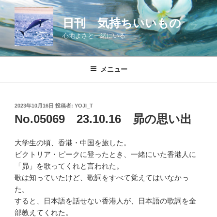
コ
ン
日刊 気持ちいいもの
テ
心地よさと一緒にいる
ン
ツ
へ
メニュー
ス
キ
ッ
投
2023年10月16日
投稿者:
YOJI_T
プ
稿
No.05069 23.10.16 昴の思い出
日:
大学生の頃、香港・中国を旅した。
ビクトリア・ピークに登ったとき、一緒にいた香港人に
「昴」を歌ってくれと言われた。
歌は知っていたけど、歌詞をすべて覚えてはいなかっ
た。
すると、日本語を話せない香港人が、日本語の歌詞を全
部教えてくれた。