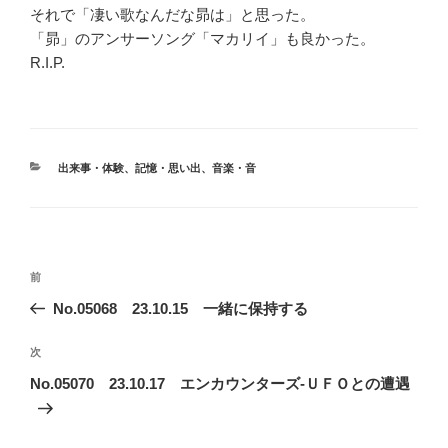
それで「凄い歌なんだな昴は」と思った。
「昴」のアンサーソング「マカリイ」も良かった。
R.I.P.
カ
出来事・体験
、
記憶・思い出
、
音楽・音
テ
ゴ
リ
ー
投
前
前
稿
の
No.05068 23.10.15 一緒に保持する
ナ
投
ビ
稿
次
次
ゲ
の
No.05070 23.10.17 エンカウンターズ-ＵＦＯとの遭遇
投
ー
稿
シ