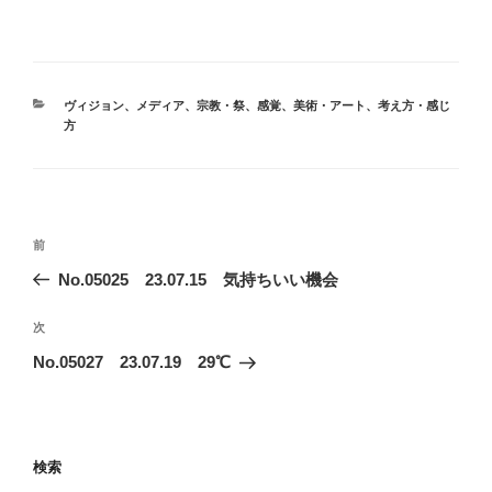
カ
ヴィジョン
、
メディア
、
宗教・祭
、
感覚
、
美術・アート
、
考え方・感じ
テ
方
ゴ
リ
ー
投
前
前
稿
の
No.05025 23.07.15 気持ちいい機会
ナ
投
ビ
稿
次
次
ゲ
の
No.05027 23.07.19 29℃
投
ー
稿
シ
ョ
検索
ン