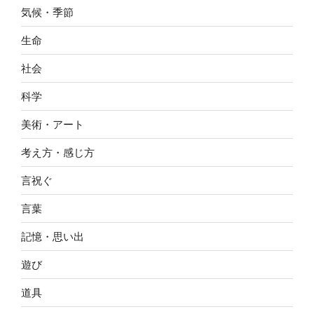
気候・季節
生命
社会
科学
美術・アート
考え方・感じ方
言祝ぐ
言葉
記憶・思い出
遊び
道具