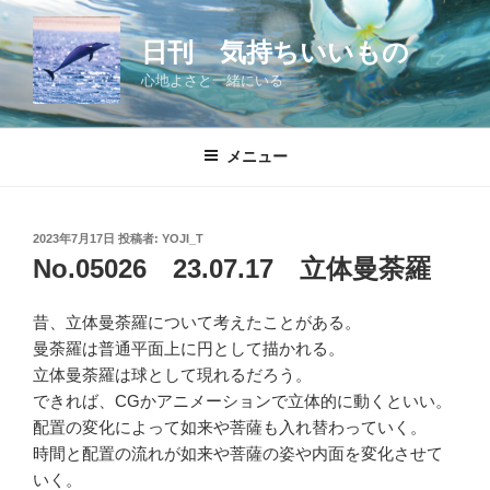
コ
ン
日刊 気持ちいいもの
テ
心地よさと一緒にいる
ン
ツ
へ
メニュー
ス
キ
ッ
投
2023年7月17日
投稿者:
YOJI_T
プ
稿
No.05026 23.07.17 立体曼荼羅
日:
昔、立体曼荼羅について考えたことがある。
曼荼羅は普通平面上に円として描かれる。
立体曼荼羅は球として現れるだろう。
できれば、CGかアニメーションで立体的に動くといい。
配置の変化によって如来や菩薩も入れ替わっていく。
時間と配置の流れが如来や菩薩の姿や内面を変化させて
いく。