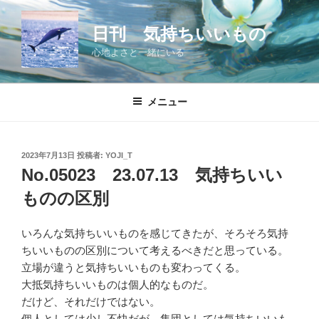
コ
ン
日刊 気持ちいいもの
テ
心地よさと一緒にいる
ン
ツ
へ
メニュー
ス
キ
ッ
投
2023年7月13日
投稿者:
YOJI_T
プ
稿
No.05023 23.07.13 気持ちいい
日:
ものの区別
いろんな気持ちいいものを感じてきたが、そろそろ気持
ちいいものの区別について考えるべきだと思っている。
立場が違うと気持ちいいものも変わってくる。
大抵気持ちいいものは個人的なものだ。
だけど、それだけではない。
個人としては少し不快だが、集団としては気持ちいいも