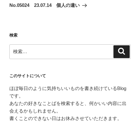
ゲ
の
No.05024 23.07.14 個人の違い
投
ー
稿
シ
ョ
検索
ン
検
検
索
索:
このサイトについて
ほぼ毎日のように気持ちいいものを書き続けているBlog
です。
あなたの好きなことばを検索すると、何かいい内容に出
会えるかもしれません。
書くことのできない日はお休みさせていただきます。