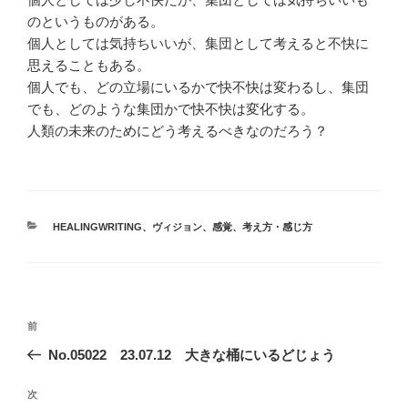
のというものがある。
個人としては気持ちいいが、集団として考えると不快に
思えることもある。
個人でも、どの立場にいるかで快不快は変わるし、集団
でも、どのような集団かで快不快は変化する。
人類の未来のためにどう考えるべきなのだろう？
カ
HEALINGWRITING
、
ヴィジョン
、
感覚
、
考え方・感じ方
テ
ゴ
リ
ー
投
前
前
稿
の
No.05022 23.07.12 大きな桶にいるどじょう
ナ
投
ビ
稿
次
次