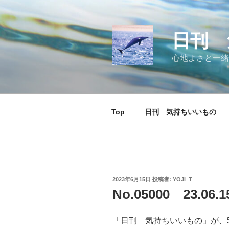
コ
ン
テ
日刊 
ン
ツ
心地よさと一緒
へ
ス
キ
ッ
Top
日刊 気持ちいいもの
プ
投
2023年6月15日
投稿者:
YOJI_T
稿
No.05000 23.06
日:
「日刊 気持ちいいもの」が、5