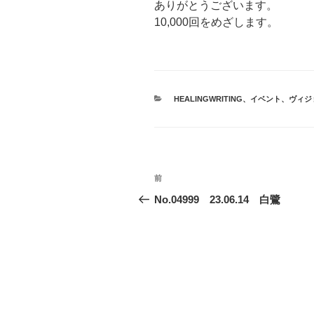
ありがとうございます。
10,000回をめざします。
カ
HEALINGWRITING
、
イベント
、
ヴィジ
テ
ゴ
リ
ー
投
前
前
稿
の
No.04999 23.06.14 白鷺
投
ナ
稿
ビ
ゲ
ー