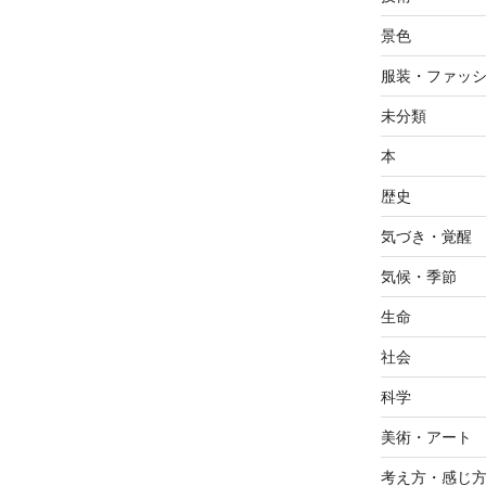
景色
服装・ファッ
未分類
本
歴史
気づき・覚醒
気候・季節
生命
社会
科学
美術・アート
考え方・感じ