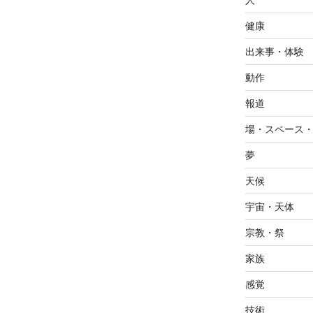
人
健康
出来事・体験
動作
報道
場・スペース
夢
天候
宇宙・天体
宗教・祭
家族
感覚
技術