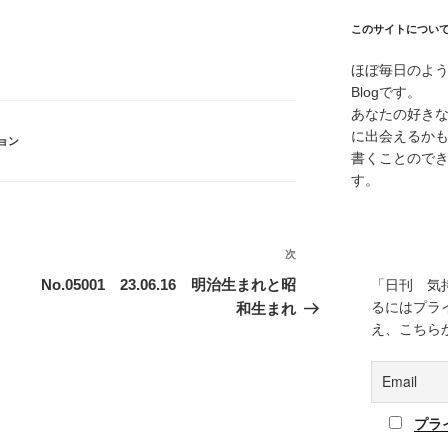
このサイトについ
ほぼ毎日のよ
Blogです。
あなたの好き
に出会えるか
ョン
書くことので
す。
次
次
の
No.05001 23.06.16 明治生まれと昭
「日刊 気
投
るにはプラ
和生まれ
稿
え、こちら
プラ