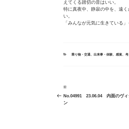
えてくる踏切の音はいい。
特に真夜中、静寂の中を、遠く
い。
「みんなが元気に生きている」
カ
乗り物・交通
、
出来事・体験
、
感覚
、
考
テ
ゴ
リ
ー
投
前
前
稿
の
No.04991 23.06.04 内面のヴ
投
ン
ナ
稿
ビ
ゲ