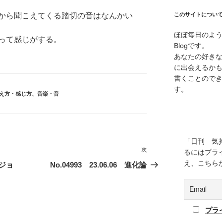
から聞こえてくる踏切の音はなんかい
このサイトについ
ほぼ毎日のよ
って感じがする。
Blogです。
あなたの好き
に出会えるか
書くことので
す。
え方・感じ方
、
音楽・音
「日刊 気
次
次
るにはプラ
の
え、こちら
ィジョ
No.04993 23.06.06 進化論
投
稿
プラ