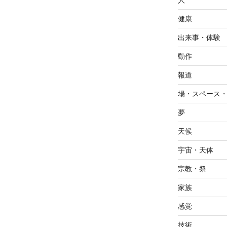
人
健康
出来事・体験
動作
報道
場・スペース
夢
天候
宇宙・天体
宗教・祭
家族
感覚
技術