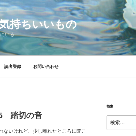
気持ちいいもの
にいる
読者登録
お問い合わせ
検索
6.05 踏切の音
検
索:
れないけれど、少し離れたところに聞こ