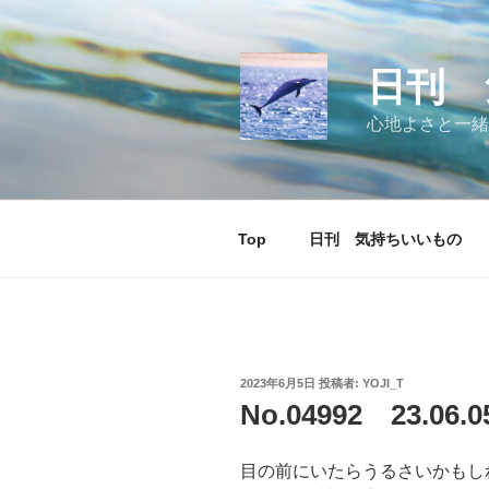
コ
ン
テ
日刊 
ン
ツ
心地よさと一緒
へ
ス
キ
ッ
Top
日刊 気持ちいいもの
プ
投
2023年6月5日
投稿者:
YOJI_T
稿
No.04992 23.0
日:
目の前にいたらうるさいかもし