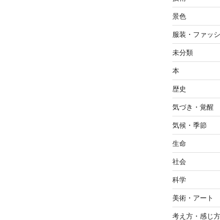
景色
服装・ファッ
未分類
本
歴史
気づき・覚醒
気候・季節
生命
社会
科学
美術・アート
考え方・感じ