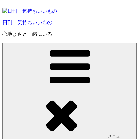
コ
ン
テ
日刊 気持ちいいもの
ン
ツ
心地よさと一緒にいる
へ
ス
キ
ッ
プ
メニュー