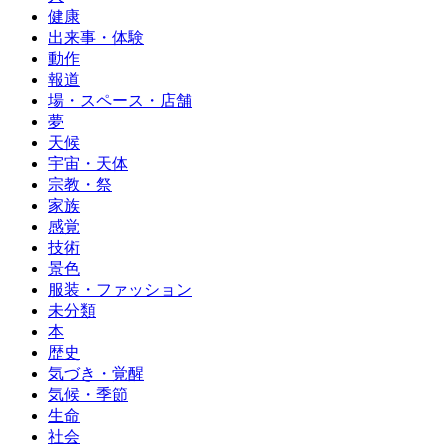
健康
出来事・体験
動作
報道
場・スペース・店舗
夢
天候
宇宙・天体
宗教・祭
家族
感覚
技術
景色
服装・ファッション
未分類
本
歴史
気づき・覚醒
気候・季節
生命
社会