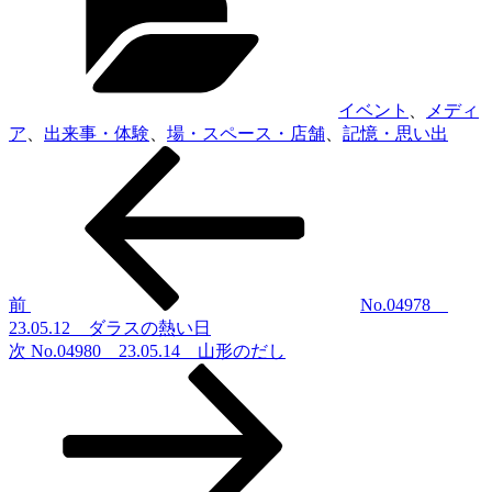
ゴ
リ
ー
イベント
、
メディ
ア
、
出来事・体験
、
場・スペース・店舗
、
記憶・思い出
前
投
の
稿
投
稿
ナ
ビ
ゲ
前
No.04978
23.05.12 ダラスの熱い日
ー
次
次
No.04980 23.05.14 山形のだし
シ
の
投
ョ
稿
ン