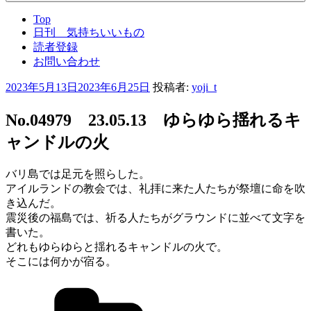
Top
日刊 気持ちいいもの
読者登録
お問い合わせ
投
2023年5月13日
2023年6月25日
投稿者:
yoji_t
稿
日:
No.04979 23.05.13 ゆらゆら揺れるキ
ャンドルの火
バリ島では足元を照らした。
アイルランドの教会では、礼拝に来た人たちが祭壇に命を吹
き込んだ。
震災後の福島では、祈る人たちがグラウンドに並べて文字を
書いた。
どれもゆらゆらと揺れるキャンドルの火で。
そこには何かが宿る。
カ
テ