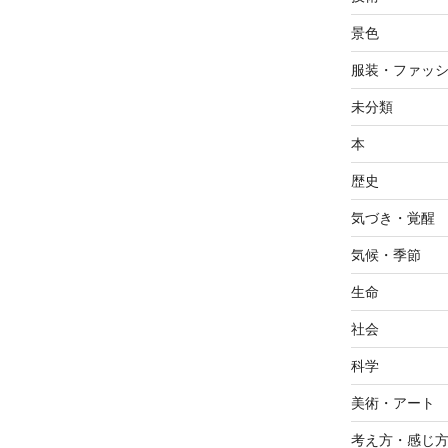
景色
服装・ファッ
未分類
本
歴史
気づき・覚醒
気候・季節
生命
社会
科学
美術・アート
考え方・感じ