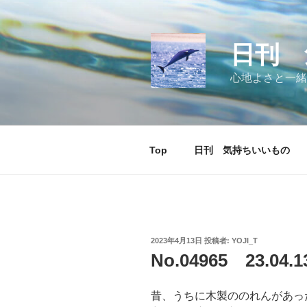
コ
ン
テ
日刊 
ン
ツ
心地よさと一緒
へ
ス
キ
ッ
Top
日刊 気持ちいいもの
プ
投
2023年4月13日
投稿者:
YOJI_T
稿
No.04965 23.0
日:
昔、うちに木製ののれんがあっ