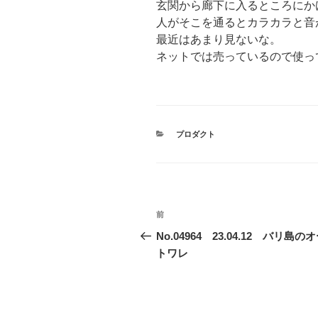
玄関から廊下に入るところにか
人がそこを通るとカラカラと音
最近はあまり見ないな。
ネットでは売っているので使っ
カ
プロダクト
テ
ゴ
リ
ー
投
前
前
稿
の
No.04964 23.04.12 バリ島の
投
トワレ
ナ
稿
ビ
ゲ