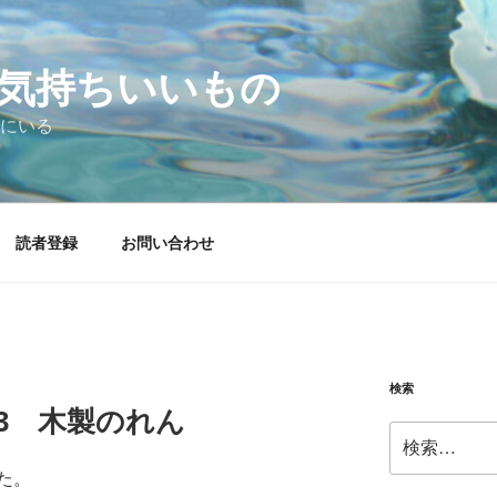
気持ちいいもの
にいる
読者登録
お問い合わせ
検索
4.13 木製のれん
検
索:
た。