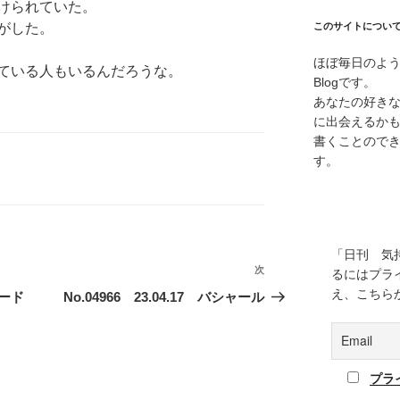
けられていた。
がした。
このサイトについ
ほぼ毎日のよ
ている人もいるんだろうな。
Blogです。
あなたの好き
に出会えるか
書くことので
す。
「日刊 気
次
次
るにはプラ
の
え、こちら
オード
No.04966 23.04.17 バシャール
投
稿
プラ