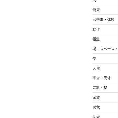
人
健康
出来事・体験
動作
報道
場・スペース
夢
天候
宇宙・天体
宗教・祭
家族
感覚
技術