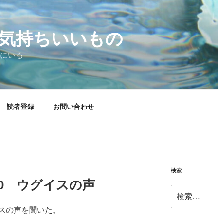
気持ちいいもの
にいる
読者登録
お問い合わせ
検索
04.10 ウグイスの声
検
索:
スの声を聞いた。