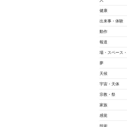
人
健康
出来事・体験
動作
報道
場・スペース
夢
天候
宇宙・天体
宗教・祭
家族
感覚
技術