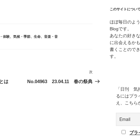
このサイトについ
ほぼ毎日のよ
Blogです。
あなたの好き
・体験
、
気候・季節
、
生命
、
音楽・音
に出会えるか
書くことので
す。
次
次
の
立とは
No.04963 23.04.11 春の祭典
投
「日刊 気
稿
るにはプラ
え、こちら
プラ