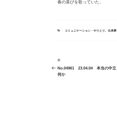
春の喜びを歌っていた。
カ
コミュニケーション・やりとり
、
出来事
テ
ゴ
リ
ー
投
前
前
稿
の
No.04961 23.04.04 本当の中
投
何か
ナ
稿
ビ
ゲ
ー
シ