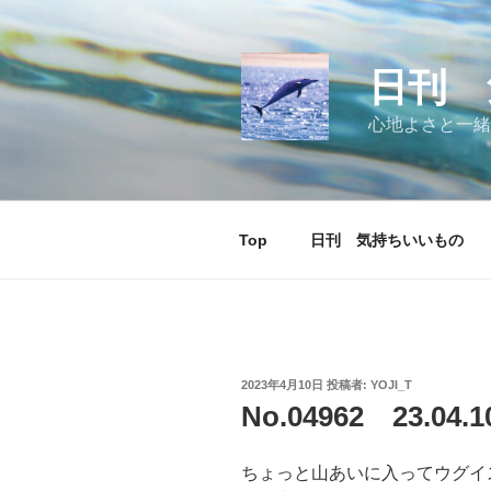
コ
ン
テ
日刊 
ン
ツ
心地よさと一緒
へ
ス
キ
ッ
Top
日刊 気持ちいいもの
プ
投
2023年4月10日
投稿者:
YOJI_T
稿
No.04962 23.
日:
ちょっと山あいに入ってウグイ