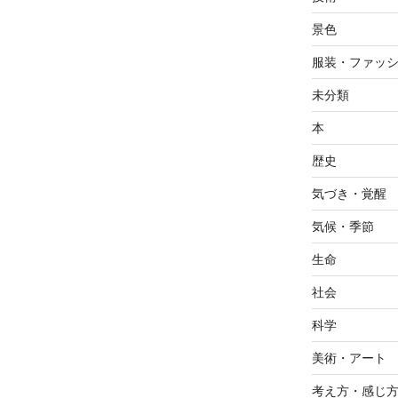
景色
服装・ファッ
未分類
本
歴史
気づき・覚醒
気候・季節
生命
社会
科学
美術・アート
考え方・感じ