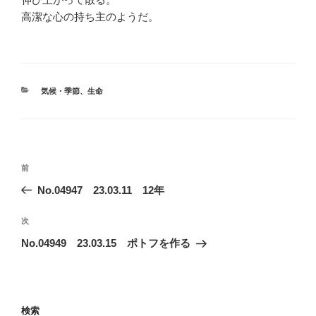
高潔な心の持ち主のようだ。
カ
気候・季節
、
生命
テ
ゴ
リ
ー
投
前
前
稿
の
No.04947 23.03.11 12年
ナ
投
ビ
稿
次
次
ゲ
の
No.04949 23.03.15 ポトフを作る
投
ー
稿
シ
ョ
検索