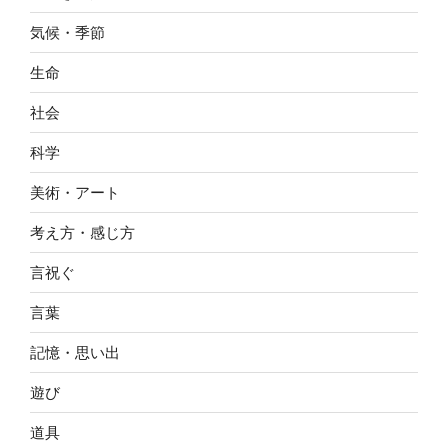
気候・季節
生命
社会
科学
美術・アート
考え方・感じ方
言祝ぐ
言葉
記憶・思い出
遊び
道具