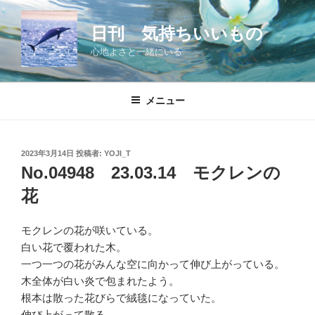
コ
ン
日刊 気持ちいいもの
テ
心地よさと一緒にいる
ン
ツ
へ
メニュー
ス
キ
ッ
投
2023年3月14日
投稿者:
YOJI_T
プ
稿
No.04948 23.03.14 モクレンの
日:
花
モクレンの花が咲いている。
白い花で覆われた木。
一つ一つの花がみんな空に向かって伸び上がっている。
木全体が白い炎で包まれたよう。
根本は散った花びらで絨毯になっていた。
伸び上がって散る。