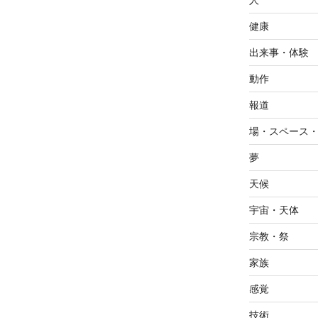
人
健康
出来事・体験
動作
報道
場・スペース
夢
天候
宇宙・天体
宗教・祭
家族
感覚
技術