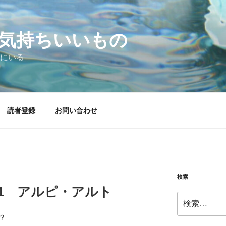
気持ちいいもの
にいる
読者登録
お問い合わせ
検索
02.21 アルピ・アルト
検
索:
？