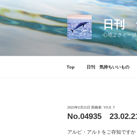
コ
ン
テ
日刊 
ン
ツ
心地よさと一緒
へ
ス
キ
ッ
Top
日刊 気持ちいいもの
プ
投
2023年2月21日
投稿者:
YOJI_T
稿
No.04935 23.
日:
アルピ・アルトをご存知ですか