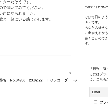
イターだそうです。
あるので聞いてみてください。
このサイトについ
い声にやられました。
ほぼ毎日のよ
歌と一緒にいる感じがします。
Blogです。
あなたの好き
に出会えるか
書くことので
す。
「日刊 気
次
次
るにはプラ
の
え、こちら
を持ち
No.04936 23.02.22 ＩＣレコーダー
投
稿
プラ