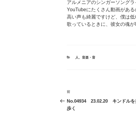
アルメニアのシンガーソングラ
YouTubeにたくさん動画が
高い声も綺麗ですけど、僕は低
歌っているときに、彼女の魂が
カ
人
、
音楽・音
テ
ゴ
リ
ー
投
前
前
稿
の
No.04934 23.02.20 キンドル
投
歩く
ナ
稿
ビ
ゲ