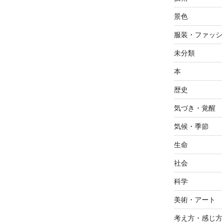
景色
服装・ファッ
未分類
本
歴史
気づき・覚醒
気候・季節
生命
社会
科学
美術・アート
考え方・感じ