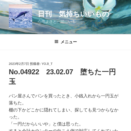
コ
ン
日刊 気持ちいいもの
テ
心地よさと一緒にいる
ン
ツ
へ
メニュー
ス
キ
ッ
投
2023年2月7日
投稿者:
YOJI_T
プ
稿
No.04922 23.02.07 堕ちた一円
日:
玉
パン屋さんでパンを買ったとき、小銭入れから一円玉が
落ちた。
棚の下かどこかに隠れてしまい、探しても見つからなか
った。
「一円だからいいや」と僕は思った。
すると会計カウンターの向こう側で対応してくれていた