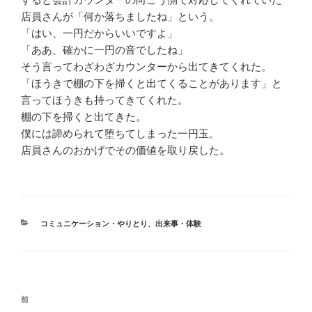
店員さんが「何か落ちましたね」という。
「はい、一円だからいいですよ」
「ああ、確かに一円の音でしたね」
そう言ってわざわざカウンターから出てきてくれた。
「ほうきで棚の下を掃くと出てくることがあります」と
言ってほうきも持ってきてくれた。
棚の下を掃くと出てきた。
僕には諦められて堕ちてしまった一円玉。
店員さんのおかげでその価値を取り戻した。
カ
コミュニケーション・やりとり
、
出来事・体験
テ
ゴ
リ
ー
投
前
前
稿