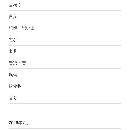
言祝ぐ
言葉
記憶・思い出
遊び
道具
音楽・音
風習
飲食物
香り
2026年7月