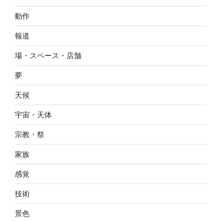
動作
報道
場・スペース・店舗
夢
天候
宇宙・天体
宗教・祭
家族
感覚
技術
景色