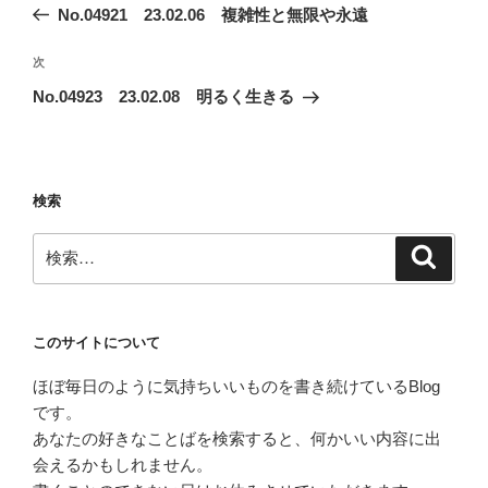
の
No.04921 23.02.06 複雑性と無限や永遠
ナ
投
ビ
稿
次
次
ゲ
の
No.04923 23.02.08 明るく生きる
投
ー
稿
シ
ョ
検索
ン
検
検
索
索:
このサイトについて
ほぼ毎日のように気持ちいいものを書き続けているBlog
です。
あなたの好きなことばを検索すると、何かいい内容に出
会えるかもしれません。