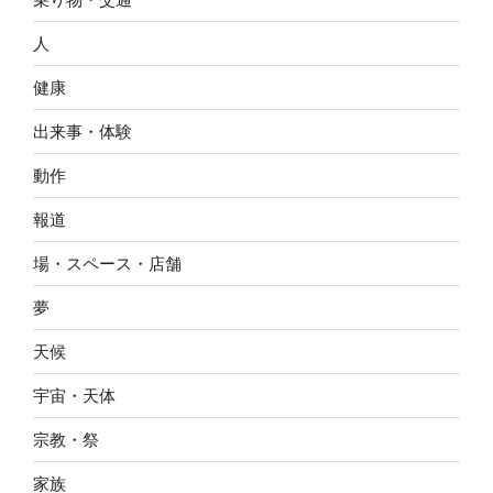
人
健康
出来事・体験
動作
報道
場・スペース・店舗
夢
天候
宇宙・天体
宗教・祭
家族