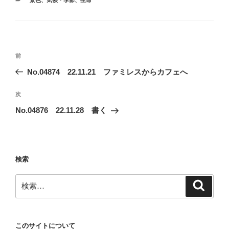
テ
ゴ
リ
ー
投
前
前
稿
の
No.04874 22.11.21 ファミレスからカフェへ
ナ
投
ビ
稿
次
次
ゲ
の
No.04876 22.11.28 書く
投
ー
稿
シ
ョ
検索
ン
検
検
索
索:
このサイトについて