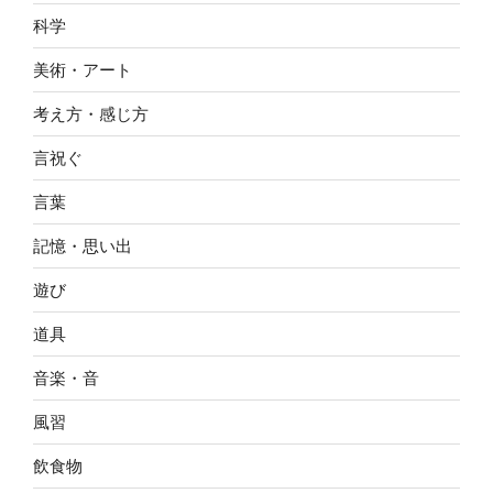
科学
美術・アート
考え方・感じ方
言祝ぐ
言葉
記憶・思い出
遊び
道具
音楽・音
風習
飲食物