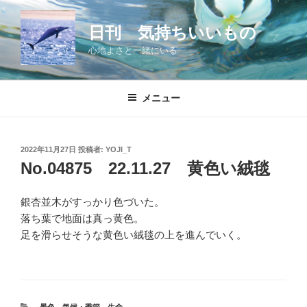
コ
ン
日刊 気持ちいいもの
テ
心地よさと一緒にいる
ン
ツ
へ
メニュー
ス
キ
ッ
投
2022年11月27日
投稿者:
YOJI_T
プ
稿
No.04875 22.11.27 黄色い絨毯
日:
銀杏並木がすっかり色づいた。
落ち葉で地面は真っ黄色。
足を滑らせそうな黄色い絨毯の上を進んでいく。
カ
景色
、
気候・季節
、
生命