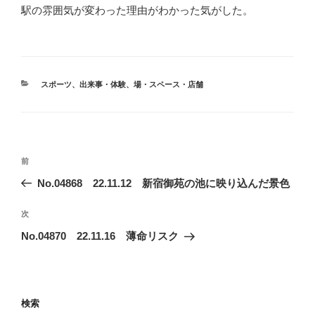
駅の雰囲気が変わった理由がわかった気がした。
カ
スポーツ
、
出来事・体験
、
場・スペース・店舗
テ
ゴ
リ
ー
投
前
前
稿
の
No.04868 22.11.12 新宿御苑の池に映り込んだ景色
ナ
投
ビ
稿
次
次
ゲ
の
No.04870 22.11.16 薄命リスク
投
ー
稿
シ
ョ
検索
ン