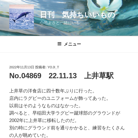
コ
ン
日刊 気持ちいいもの
テ
心地よさと一緒にいる
ン
ツ
へ
メニュー
ス
キ
ッ
投
2022年11月13日
投稿者:
YOJI_T
プ
稿
No.04869 22.11.13 上井草駅
日:
上井草の洋食店に四十数年ぶりに行った。
店内にラグビーのユニフォームが飾ってあった。
以前はそのようなものはなかった。
調べると、早稲田大学ラグビー蹴球部のグラウンドが
2002年に上井草に移転したのだ。
別の時にグラウンド前を通りかかると、練習をたくさん
の人が眺めていた。