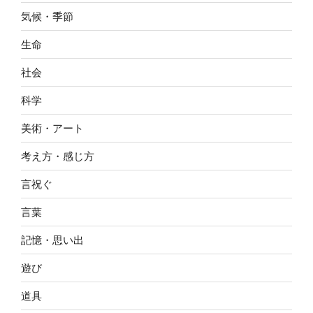
気候・季節
生命
社会
科学
美術・アート
考え方・感じ方
言祝ぐ
言葉
記憶・思い出
遊び
道具