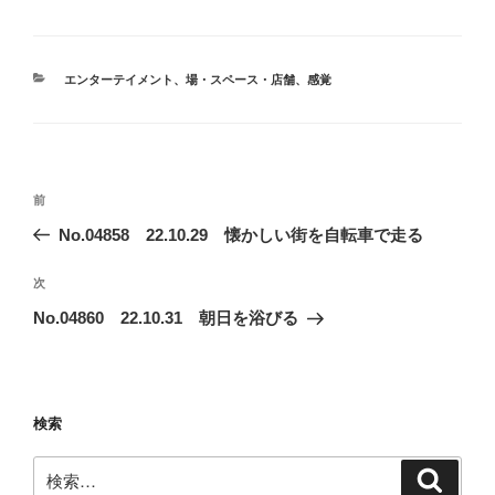
カ
エンターテイメント
、
場・スペース・店舗
、
感覚
テ
ゴ
リ
ー
投
前
前
稿
の
No.04858 22.10.29 懐かしい街を自転車で走る
ナ
投
ビ
稿
次
次
ゲ
の
No.04860 22.10.31 朝日を浴びる
投
ー
稿
シ
ョ
検索
ン
検
検
索
索: