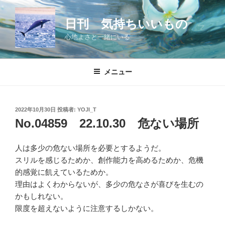
コ
ン
日刊 気持ちいいもの
テ
心地よさと一緒にいる
ン
ツ
へ
メニュー
ス
キ
ッ
投
2022年10月30日
投稿者:
YOJI_T
プ
稿
No.04859 22.10.30 危ない場所
日:
人は多少の危ない場所を必要とするようだ。
スリルを感じるためか、創作能力を高めるためか、危機
的感覚に飢えているためか。
理由はよくわからないが、多少の危なさが喜びを生むの
かもしれない。
限度を超えないように注意するしかない。