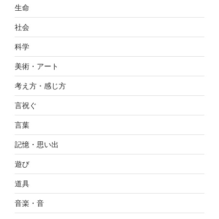
生命
社会
科学
美術・アート
考え方・感じ方
言祝ぐ
言葉
記憶・思い出
遊び
道具
音楽・音