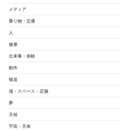
メディア
乗り物・交通
人
健康
出来事・体験
動作
報道
場・スペース・店舗
夢
天候
宇宙・天体