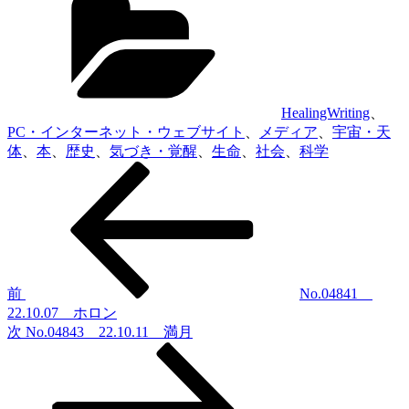
テ
ゴ
リ
ー
HealingWriting
、
PC・インターネット・ウェブサイト
、
メディア
、
宇宙・天
体
、
本
、
歴史
、
気づき・覚醒
、
生命
、
社会
、
科学
前
投
の
稿
投
稿
ナ
ビ
ゲ
前
No.04841
22.10.07 ホロン
ー
次
次
No.04843 22.10.11 満月
シ
の
投
ョ
稿
ン