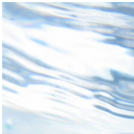
コ
ン
テ
ン
ツ
へ
ス
キ
ッ
プ