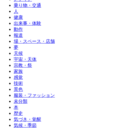
乗り物・交通
人
健康
出来事・体験
動作
報道
場・スペース・店舗
夢
天候
宇宙・天体
宗教・祭
家族
感覚
技術
景色
服装・ファッション
未分類
本
歴史
気づき・覚醒
気候・季節