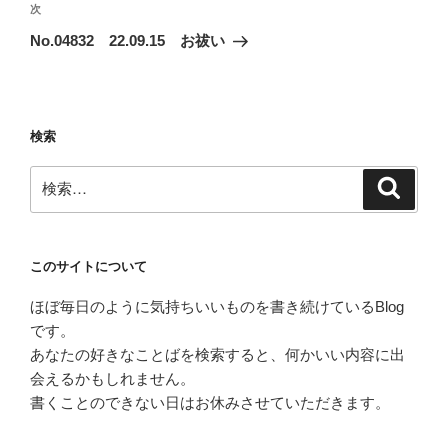
ビ
稿
次
次
ゲ
の
No.04832 22.09.15 お祓い
投
ー
稿
シ
ョ
検索
ン
検
検
索
索:
このサイトについて
ほぼ毎日のように気持ちいいものを書き続けているBlog
です。
あなたの好きなことばを検索すると、何かいい内容に出
会えるかもしれません。
書くことのできない日はお休みさせていただきます。