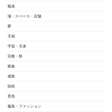
報道
場・スペース・店舗
夢
天候
宇宙・天体
宗教・祭
家族
感覚
技術
景色
服装・ファッション