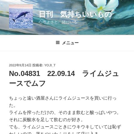
コ
ン
日刊 気持ちいいもの
テ
心地よさと一緒にいる
ン
ツ
へ
メニュー
ス
キ
ッ
投
2022年9月14日
投稿者:
YOJI_T
プ
稿
No.04831 22.09.14 ライムジュ
日:
ースでムフ
ちょっと遠い酒屋さんにライムジュースを買いに行っ
た。
ライムを搾っただけの、そのまま飲むと酸っぱいやつ。
それに炭酸水を足して飲むのが好き。
でも、ライムジュースごときにウキウキしていては恥ず
かしいので、落ちついたふりをして店に入る。