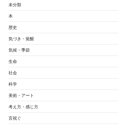
未分類
本
歴史
気づき・覚醒
気候・季節
生命
社会
科学
美術・アート
考え方・感じ方
言祝ぐ