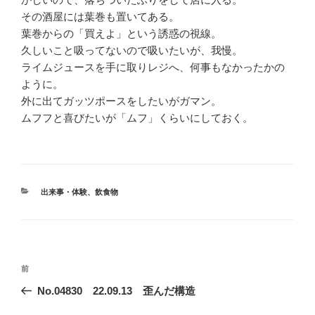
その酒屋には葉巻も置いてある。
葉巻からの「買えよ」という誘惑の視線。
久しいこと吸ってないので吸いたいが、我慢。
ライムジュースを手に取りレジへ、何事もなかったかの
ように。
外に出てガッツポースをしたいがガマン。
ムフフと喜びたいが「ムフ」くらいにしておく。
カ
出来事・体験
、
飲食物
テ
ゴ
リ
ー
投
前
前
稿
の
No.04830 22.09.13 歪んだ構造
ナ
投