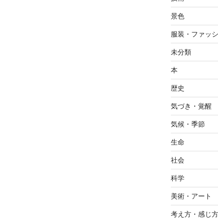
景色
服装・ファッ
未分類
本
歴史
気づき・覚醒
気候・季節
生命
社会
科学
美術・アート
考え方・感じ