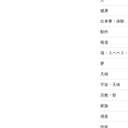
人
健康
出来事・体験
動作
報道
場・スペース
夢
天候
宇宙・天体
宗教・祭
家族
感覚
技術