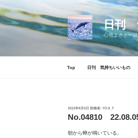
コ
ン
テ
日刊 
ン
ツ
心地よさと一緒
へ
ス
キ
ッ
Top
日刊 気持ちいいもの
プ
投
2022年8月5日
投稿者:
YOJI_T
稿
No.04810 22.0
日:
朝から蝉が鳴いている。