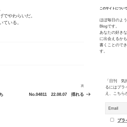
。
このサイトについ
げでやわらいだ。
ほぼ毎日のよ
いている。
Blogです。
あなたの好き
に出会えるか
書くことので
す。
「日刊 気
次
次
るにはプラ
の
え、こちら
たち
No.04811 22.08.07 揺れる
投
稿
プラ