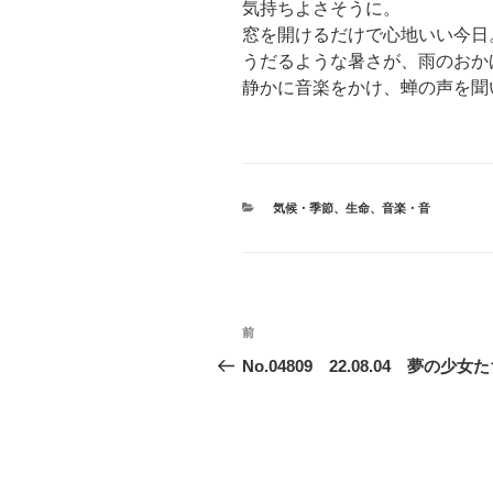
気持ちよさそうに。
窓を開けるだけで心地いい今日
うだるような暑さが、雨のおか
静かに音楽をかけ、蝉の声を聞
カ
気候・季節
、
生命
、
音楽・音
テ
ゴ
リ
ー
投
前
前
稿
の
No.04809 22.08.04 夢の少女
投
ナ
稿
ビ
ゲ