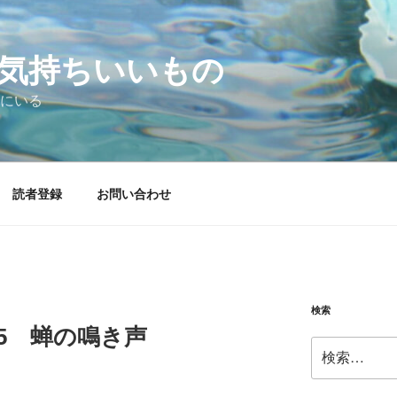
気持ちいいもの
にいる
読者登録
お問い合わせ
検索
8.05 蝉の鳴き声
検
索: