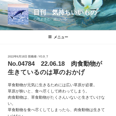
コ
ン
日刊 気持ちいいもの
テ
心地よさと一緒にいる
ン
ツ
へ
メニュー
ス
キ
ッ
投
2022年6月18日
投稿者:
YOJI_T
プ
稿
No.04784 22.06.18 肉食動物が
日:
生きているのは草のおかげ
草食動物が元気に生きるためには広い草原が必要。
草原が狭いと、食べ尽くして終わってしまう。
肉食動物は、草食動物がたくさんいないと生きていけな
い。
草食動物を食べ尽くしてしまったら、肉食動物は生きて
いけない。