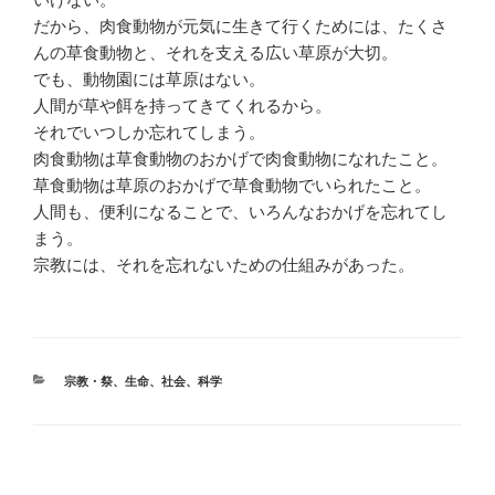
だから、肉食動物が元気に生きて行くためには、たくさ
んの草食動物と、それを支える広い草原が大切。
でも、動物園には草原はない。
人間が草や餌を持ってきてくれるから。
それでいつしか忘れてしまう。
肉食動物は草食動物のおかげで肉食動物になれたこと。
草食動物は草原のおかげで草食動物でいられたこと。
人間も、便利になることで、いろんなおかげを忘れてし
まう。
宗教には、それを忘れないための仕組みがあった。
カ
宗教・祭
、
生命
、
社会
、
科学
テ
ゴ
リ
ー
投