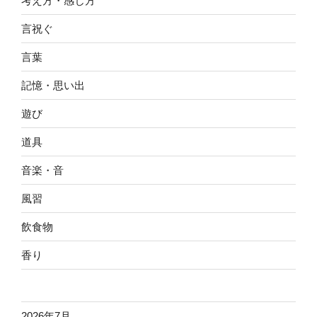
考え方・感じ方
言祝ぐ
言葉
記憶・思い出
遊び
道具
音楽・音
風習
飲食物
香り
2026年7月