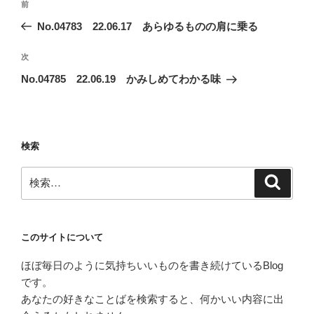
前
前
稿
の
No.04783 22.06.17 あらゆるものの肩に乗る
ナ
投
ビ
稿
次
次
ゲ
の
No.04785 22.06.19 かみしめてわかる味
投
ー
稿
シ
ョ
検索
ン
検
検
索
索:
このサイトについて
ほぼ毎日のように気持ちいいものを書き続けているBlog
です。
あなたの好きなことばを検索すると、何かいい内容に出