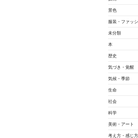
景色
服装・ファッ
未分類
本
歴史
気づき・覚醒
気候・季節
生命
社会
科学
美術・アート
考え方・感じ