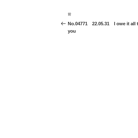
投
前
前
稿
の
No.04771 22.05.31 I owe it all 
投
you
ナ
稿
ビ
ゲ
ー
シ
ョ
ン