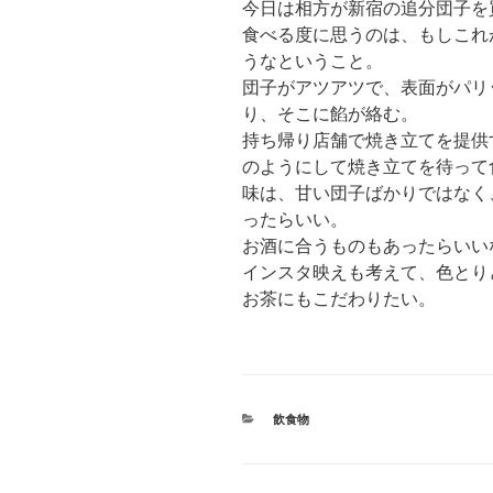
今日は相方が新宿の追分団子を
食べる度に思うのは、もしこれ
うなということ。
団子がアツアツで、表面がパリ
り、そこに餡が絡む。
持ち帰り店舗で焼き立てを提供
のようにして焼き立てを待って
味は、甘い団子ばかりではなく
ったらいい。
お酒に合うものもあったらいい
インスタ映えも考えて、色とり
お茶にもこだわりたい。
カ
飲食物
テ
ゴ
リ
ー