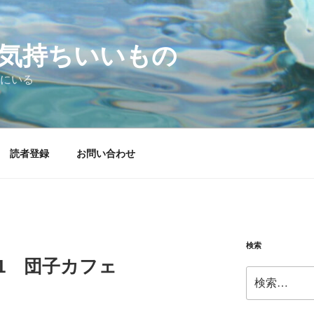
気持ちいいもの
にいる
読者登録
お問い合わせ
検索
6.01 団子カフェ
検
索: