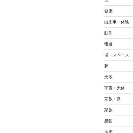
人
健康
出来事・体験
動作
報道
場・スペース
夢
天候
宇宙・天体
宗教・祭
家族
感覚
技術