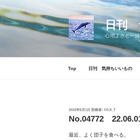
コ
ン
テ
日刊 
ン
ツ
心地よさと一緒
へ
ス
キ
ッ
Top
日刊 気持ちいいもの
プ
投
2022年6月1日
投稿者:
YOJI_T
稿
No.04772 22.0
日:
最近、よく団子を食べる。