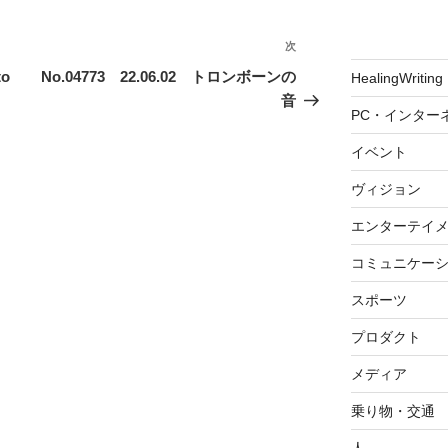
次
次
の
to
No.04773 22.06.02 トロンボーンの
HealingWriting
投
音
PC・インター
稿
イベント
ヴィジョン
エンターテイ
コミュニケー
スポーツ
プロダクト
メディア
乗り物・交通