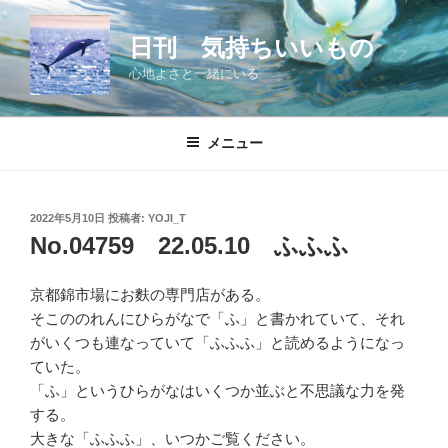
コ
ン
日刊 気持ちいいもの
テ
心地よさと一緒にいる
ン
ツ
へ
メニュー
ス
キ
ッ
投
2022年5月10日
投稿者:
YOJI_T
プ
稿
No.04759 22.05.10 ふふふ
日:
京都錦市場にお麩の専門店がある。
そこののれんにひらがなで「ふ」と書かれていて、それ
がいくつも連なっていて「ふふふ」と読めるようになっ
ていた。
「ふ」というひらがなはいくつか並ぶと不思議な力を発
する。
大きな「ふふふ」、いつかご覧ください。