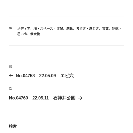
カ
メディア
、
場・スペース・店舗
、
感覚
、
考え方・感じ方
、
言葉
、
記憶・
テ
思い出
、
飲食物
ゴ
リ
ー
投
前
前
稿
の
No.04758 22.05.09 エビ穴
ナ
投
ビ
稿
次
次
ゲ
の
No.04760 22.05.11 石神井公園
投
ー
稿
シ
ョ
検索
ン