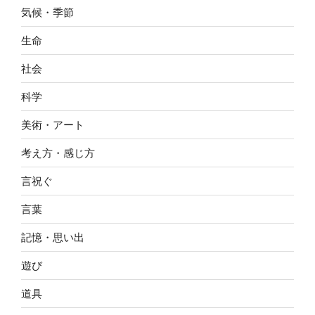
気候・季節
生命
社会
科学
美術・アート
考え方・感じ方
言祝ぐ
言葉
記憶・思い出
遊び
道具