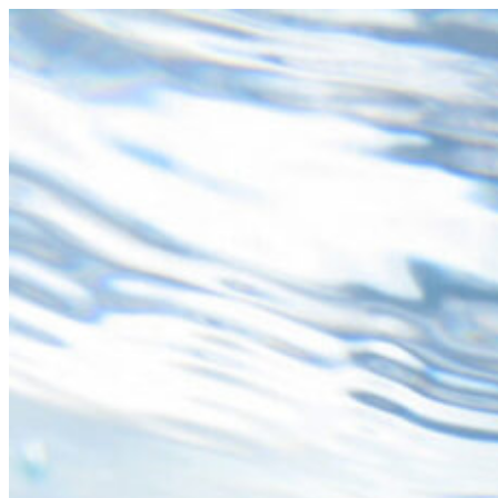
コ
ン
テ
ン
ツ
へ
ス
キ
ッ
プ