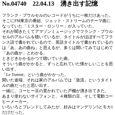
日:
No.04740 22.04.13 湧き出す記憶
フランク・プウルセルのレコードがうちに一枚だけあった。
そこにFM東京の番組、ジェット・ストリームのテーマ曲に
なっていた「ミスター・ロンリー」が入っていた。
それが聞きたくてアマゾンミュージックでフランク・プウル
セルのアルバムを聴いているが、タイトルがほぼすべてフラ
ンス語で書かれているので、英語タイトルで書かれているの
は「あ、あの曲ね」と思えるが、多くは聞いてみてはじめて
「あの曲か」とわかる。
ときどきかかるかつて聴いていた曲。
そういう曲がかかると、ずっと忘れていた懐かしいことを思
い出す。
「Le Torrent」という曲がかかった。
聞いた途端、それは家のアルバムでは「急流」というタイト
ルの曲だったと思い出す。
一緒に、コーヒー豆の置かれていた戸棚が湧き出てきた。
あまり使わないサイフォンと、４種類の豆、そして電動コー
ヒーメーカー。
いろいろとブレンドしてみたが、好みはマンデリン5とモカ1
だけだった。