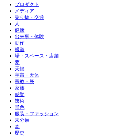
プロダクト
メディア
乗り物・交通
人
健康
出来事・体験
動作
報道
場・スペース・店舗
夢
天候
宇宙・天体
宗教・祭
家族
感覚
技術
景色
服装・ファッション
未分類
本
歴史