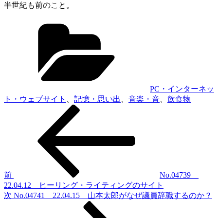
半世紀も前のこと。
カ
テ
ゴ
リ
ー
PC・インターネッ
ト・ウェブサイト
、
記憶・思い出
、
音楽・音
、
飲食物
前
投
の
稿
投
稿
ナ
ビ
ゲ
前
No.04739
22.04.12 ヒーリング・ライティングのサイト
ー
次
次
No.04741 22.04.15 山本太郎がなぜ議員辞職するのか？
シ
の
投