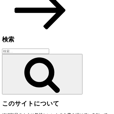
ョ
稿
ン
検索
検
索:
検
索
このサイトについて