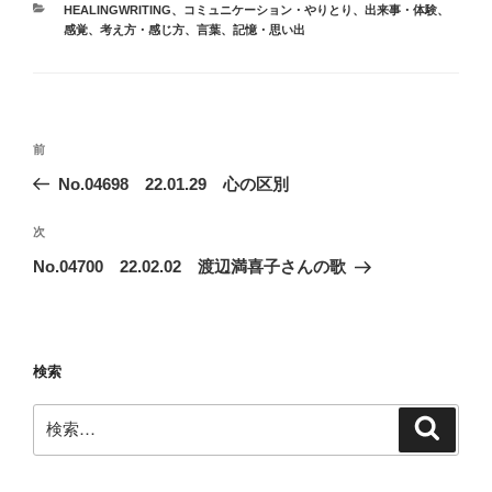
カ
HEALINGWRITING
、
コミュニケーション・やりとり
、
出来事・体験
、
テ
感覚
、
考え方・感じ方
、
言葉
、
記憶・思い出
ゴ
リ
ー
投
前
前
稿
の
No.04698 22.01.29 心の区別
ナ
投
ビ
稿
次
次
ゲ
の
No.04700 22.02.02 渡辺満喜子さんの歌
投
ー
稿
シ
ョ
検索
ン
検
検
索
索: