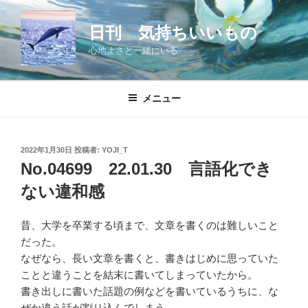
コ
ン
日刊 気持ちいいもの
テ
心地よさと一緒にいる
ン
ツ
へ
メニュー
ス
キ
ッ
投
2022年1月30日
投稿者:
YOJI_T
プ
稿
No.04699 22.01.30 言語化でき
日:
ない違和感
昔、大学を卒業する頃まで、文章を書くのは難しいこと
だった。
なぜなら、長い文章を書くと、書きはじめに思っていた
ことと違うことを結末に書いてしまっていたから。
書き出しに書いた話題の例などを書いているうちに、な
ぜか違う話が割り込んでしまう。