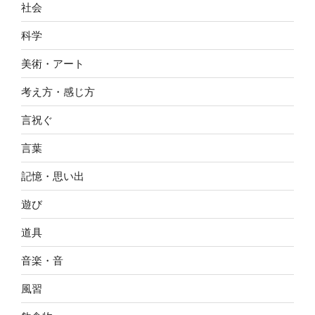
社会
科学
美術・アート
考え方・感じ方
言祝ぐ
言葉
記憶・思い出
遊び
道具
音楽・音
風習