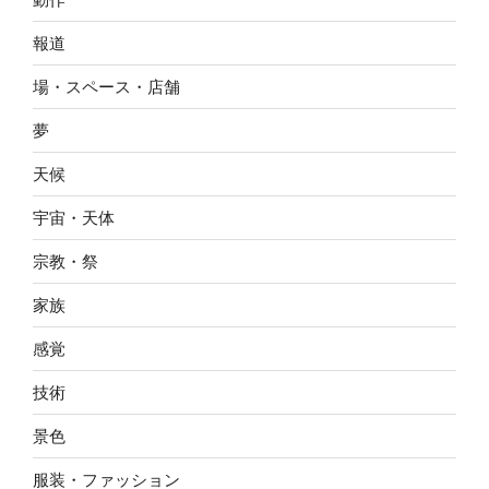
報道
場・スペース・店舗
夢
天候
宇宙・天体
宗教・祭
家族
感覚
技術
景色
服装・ファッション