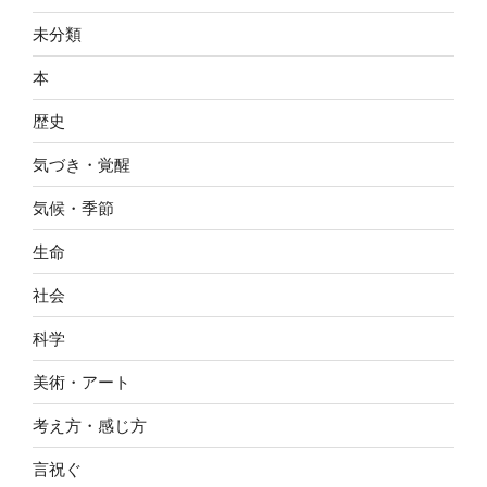
未分類
本
歴史
気づき・覚醒
気候・季節
生命
社会
科学
美術・アート
考え方・感じ方
言祝ぐ