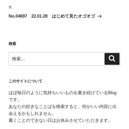
ビ
稿
次
次
ゲ
の
No.04697 22.01.28 はじめて見たオゴオゴ
投
ー
稿
シ
ョ
検索
ン
検
検
索
索:
このサイトについて
ほぼ毎日のように気持ちいいものを書き続けているBlog
です。
あなたの好きなことばを検索すると、何かいい内容に出
会えるかもしれません。
書くことのできない日はお休みさせていただきます。