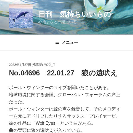
コ
ン
日刊 気持ちいいもの
テ
心地よさと一緒にいる
ン
ツ
へ
メニュー
ス
キ
ッ
投
2022年1月27日
投稿者:
YOJI_T
プ
稿
No.04696 22.01.27 狼の遠吠え
日:
ポール・ウィンターのライブを聞いたことがある。
地球環境に関する会議、グローバル・フォーラムの席上
だった。
ポール・ウィンターは鯨の声を録音して、そのメロディ
ーを元にアドリブしたりするサックス・プレイヤーだ。
彼の作品に「Wolf Eyes」という曲がある。
曲の冒頭に狼の遠吠えが入っている。