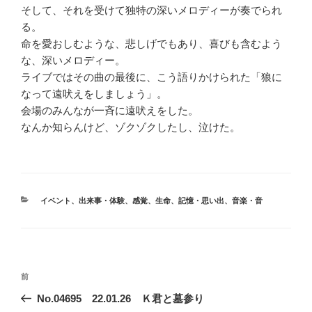
そして、それを受けて独特の深いメロディーが奏でられ
る。
命を愛おしむような、悲しげでもあり、喜びも含むよう
な、深いメロディー。
ライブではその曲の最後に、こう語りかけられた「狼に
なって遠吠えをしましょう」。
会場のみんなが一斉に遠吠えをした。
なんか知らんけど、ゾクゾクしたし、泣けた。
カ
イベント
、
出来事・体験
、
感覚
、
生命
、
記憶・思い出
、
音楽・音
テ
ゴ
リ
ー
投
前
前
稿
の
No.04695 22.01.26 Ｋ君と墓参り
ナ
投