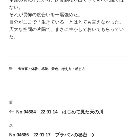
ない。
それが畏怖の度合いを一層強めた。
自分がここで「生きている」とはとても言えなかった。
広大な空間の片隅で、まさに生かしておいてもらってい
た。
カ
出来事・体験
、
感覚
、
景色
、
考え方・感じ方
テ
ゴ
リ
ー
投
前
前
稿
の
No.04684 22.01.14 はじめて見た天の川
ナ
投
ビ
稿
次
次
ゲ
の
No.04686 22.01.17 ブラバンの秘密