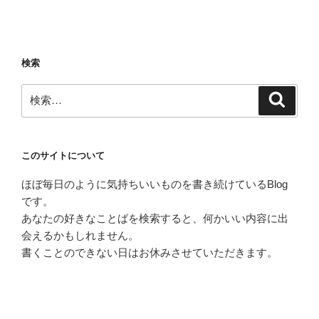
投
ー
稿
シ
ョ
検索
ン
検
検
索
索:
このサイトについて
ほぼ毎日のように気持ちいいものを書き続けているBlog
です。
あなたの好きなことばを検索すると、何かいい内容に出
会えるかもしれません。
書くことのできない日はお休みさせていただきます。