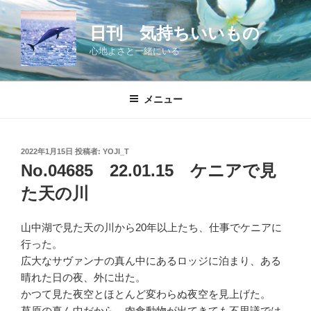
コ
ン
日刊 気持ちいいもの
テ
心地よさと一緒にいる
ン
ツ
へ
メニュー
ス
キ
ッ
投
2022年1月15日
投稿者:
YOJI_T
プ
稿
No.04685 22.01.15 ケニアで見
日:
た天の川
山中湖で見た天の川から20年以上たち、仕事でケニアに
行った。
広大なサヴァンナの真ん中にあるロッジに泊まり、ある
晴れた日の夜、外に出た。
かつて見た夜空とほとんど変わらぬ夜空を見上げた。
草原の真ん中だから、肉食動物が出てきても不思議では