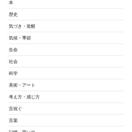
本
歴史
気づき・覚醒
気候・季節
生命
社会
科学
美術・アート
考え方・感じ方
言祝ぐ
言葉