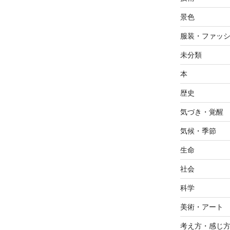
景色
服装・ファッ
未分類
本
歴史
気づき・覚醒
気候・季節
生命
社会
科学
美術・アート
考え方・感じ