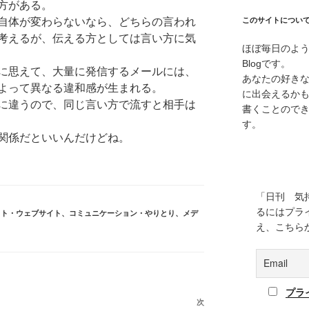
方がある。
自体が変わらないなら、どちらの言われ
このサイトについ
考えるが、伝える方としては言い方に気
ほぼ毎日のよ
Blogです。
に思えて、大量に発信するメールには、
あなたの好き
よって異なる違和感が生まれる。
に出会えるか
に違うので、同じ言い方で流すと相手は
書くことので
す。
関係だといいんだけどね。
「日刊 気
るにはプラ
ット・ウェブサイト
、
コミュニケーション・やりとり
、
メデ
え、こちら
プラ
次
次