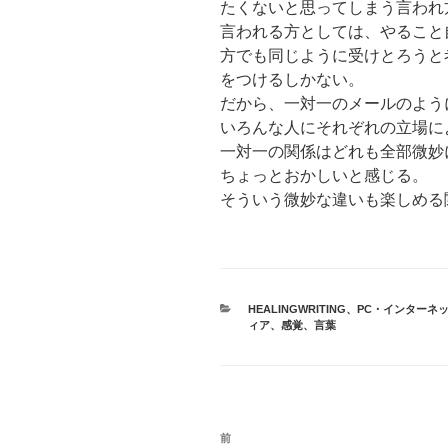
たくないと思ってしまう言われ
言われる方としては、やること
方でも同じように受けとろうと
をつけるしかない。
だから、一対一のメールのよう
いろんな人にそれぞれの立場に
一対一の関係はどれも全部微妙
ちょっとおかしいと感じる。
そういう微妙な違いも楽しめる
カ
HEALINGWRITING
、
PC・インターネ
テ
ィア
、
感覚
、
言葉
ゴ
リ
ー
投
前
前