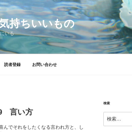
気持ちいいもの
にいる
読者登録
お問い合わせ
検索
.29 言い方
検
索:
喜んでそれをしたくなる言われ方と、し