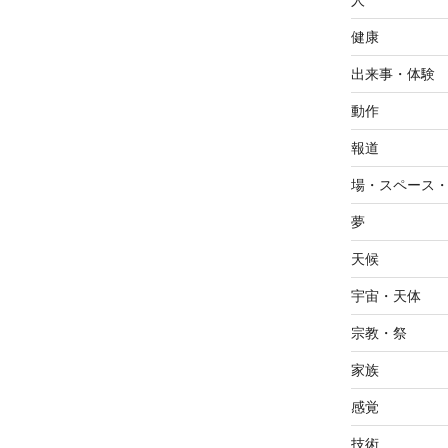
人
健康
出来事・体験
動作
報道
場・スペース
夢
天候
宇宙・天体
宗教・祭
家族
感覚
技術