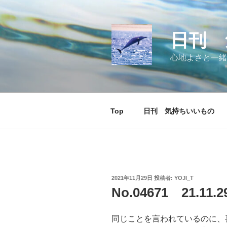
コ
ン
テ
日刊 
ン
ツ
心地よさと一緒
へ
ス
キ
ッ
Top
日刊 気持ちいいもの
プ
投
2021年11月29日
投稿者:
YOJI_T
稿
No.04671 21.11
日:
同じことを言われているのに、