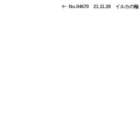
稿
の
No.04670 21.11.28 イルカの輪
投
ナ
稿
ビ
ゲ
ー
シ
ョ
ン