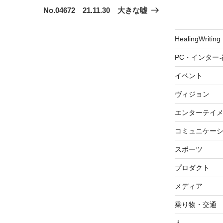
の
No.04672 21.11.30 大きな嘘
投
稿
HealingWriting
PC・インター
イベント
ヴィジョン
エンターテイ
コミュニケー
スポーツ
プロダクト
メディア
乗り物・交通