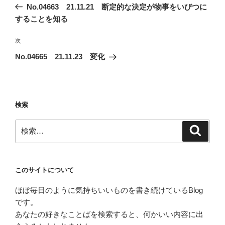
の
No.04663 21.11.21 断定的な決定が物事をいびつに
ナ
投
することを知る
ビ
稿
ゲ
次
次
の
ー
No.04665 21.11.23 変化
投
シ
稿
ョ
ン
検索
検
検
索
索:
このサイトについて
ほぼ毎日のように気持ちいいものを書き続けているBlog
です。
あなたの好きなことばを検索すると、何かいい内容に出