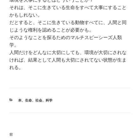
それは、そこに生きている生命をすべて大事にすること
かもしれない。
だとすると、そこに生きている動物すべてに、人間と同
じような権利を認めることが必要かも。
そのようなことを探るためのマルチスピーシーズ人類
学。
人間だけをどんなに大切にしても、環境が大切にされな
ければ、結果として人間も大切にされてない状態が生ま
れる。
カ
本
、
生命
、
社会
、
科学
テ
ゴ
リ
ー
投
前
前
稿