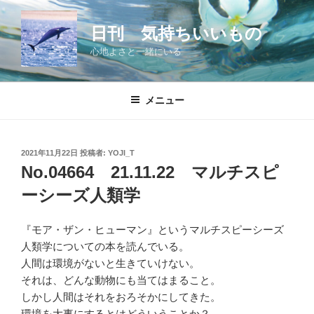
コ
ン
日刊 気持ちいいもの
テ
心地よさと一緒にいる
ン
ツ
へ
メニュー
ス
キ
ッ
投
2021年11月22日
投稿者:
YOJI_T
プ
稿
No.04664 21.11.22 マルチスピ
日:
ーシーズ人類学
『モア・ザン・ヒューマン』というマルチスピーシーズ
人類学についての本を読んでいる。
人間は環境がないと生きていけない。
それは、どんな動物にも当てはまること。
しかし人間はそれをおろそかにしてきた。
環境を大事にするとはどういうことか？