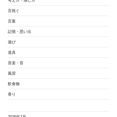
考え方・感じ方
言祝ぐ
言葉
記憶・思い出
遊び
道具
音楽・音
風習
飲食物
香り
2026年7月