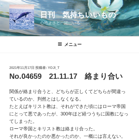
コ
ン
日刊 気持ちいいもの
テ
心地よさと一緒にいる
ン
ツ
へ
メニュー
ス
キ
ッ
投
2021年11月17日
投稿者:
YOJI_T
プ
稿
No.04659 21.11.17 絡まり合い
日:
関係が絡まり合うと、どちらが正しくてどちらが間違っ
ているのか、判然とはしなくなる。
たとえばキリスト教は、それができた頃にはローマ帝国
にとって悪であったが、300年ほど経つうちに国教になっ
てしまった。
ローマ帝国とキリスト教は絡まり合った。
それが良かったのか悪かったのか、一概には言えない。