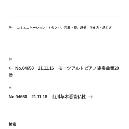
カ
コミュニケーション・やりとり
、
宗教・祭
、
感覚
、
考え方・感じ方
テ
ゴ
リ
ー
投
前
前
稿
の
No.04658 21.11.16 モーツアルトピアノ協奏曲第20
ナ
投
番
ビ
稿
ゲ
次
次
の
ー
No.04660 21.11.18 山川草木悉皆仏性
投
シ
稿
ョ
ン
検索