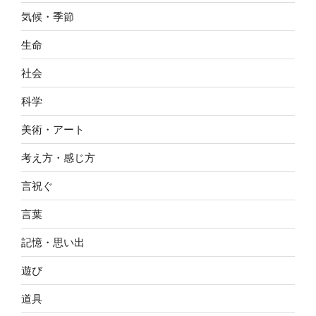
気候・季節
生命
社会
科学
美術・アート
考え方・感じ方
言祝ぐ
言葉
記憶・思い出
遊び
道具