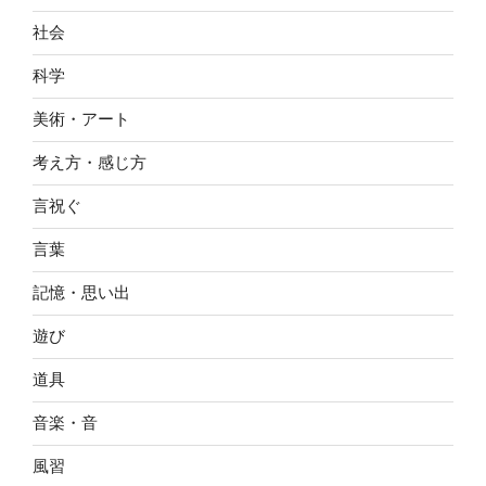
社会
科学
美術・アート
考え方・感じ方
言祝ぐ
言葉
記憶・思い出
遊び
道具
音楽・音
風習