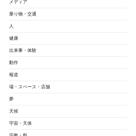
メディア
乗り物・交通
人
健康
出来事・体験
動作
報道
場・スペース・店舗
夢
天候
宇宙・天体
宗教・祭