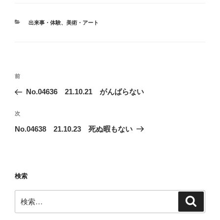
カ
出来事・体験
、
美術・アート
テ
ゴ
リ
ー
投
前
前
稿
の
No.04636 21.10.21 がんばらない
ナ
投
ビ
稿
次
次
ゲ
の
No.04638 21.10.23 死ぬ暇もない
投
ー
稿
シ
ョ
検索
ン
検
検
索
索: