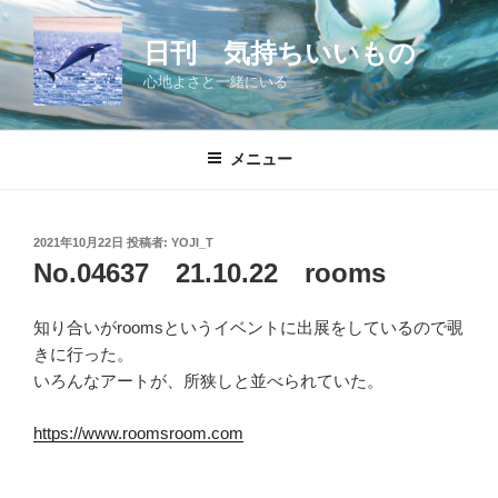
コ
ン
日刊 気持ちいいもの
テ
心地よさと一緒にいる
ン
ツ
へ
メニュー
ス
キ
ッ
投
2021年10月22日
投稿者:
YOJI_T
プ
稿
No.04637 21.10.22 rooms
日:
知り合いがroomsというイベントに出展をしているので覗
きに行った。
いろんなアートが、所狭しと並べられていた。
https://www.roomsroom.com