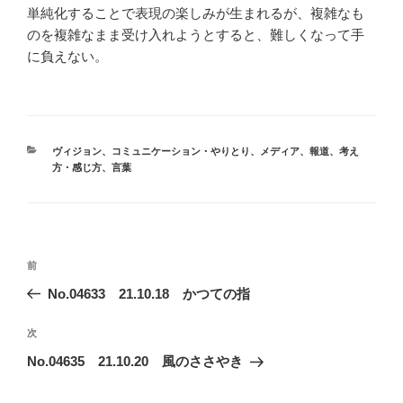
単純化することで表現の楽しみが生まれるが、複雑なも
のを複雑なまま受け入れようとすると、難しくなって手
に負えない。
カ
ヴィジョン
、
コミュニケーション・やりとり
、
メディア
、
報道
、
考え
テ
方・感じ方
、
言葉
ゴ
リ
ー
投
前
前
稿
の
No.04633 21.10.18 かつての指
ナ
投
ビ
稿
次
次
ゲ
の
No.04635 21.10.20 風のささやき
投
ー
稿