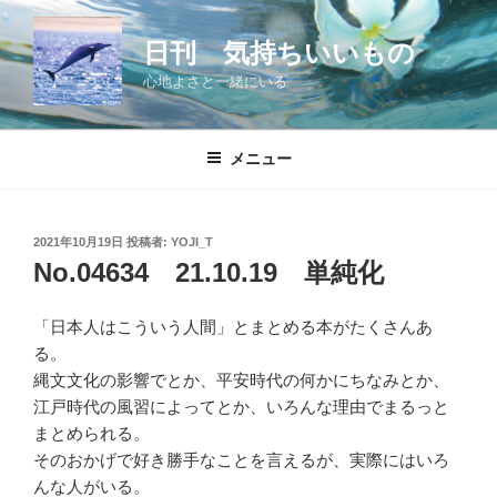
コ
ン
日刊 気持ちいいもの
テ
心地よさと一緒にいる
ン
ツ
へ
メニュー
ス
キ
ッ
投
2021年10月19日
投稿者:
YOJI_T
プ
稿
No.04634 21.10.19 単純化
日:
「日本人はこういう人間」とまとめる本がたくさんあ
る。
縄文文化の影響でとか、平安時代の何かにちなみとか、
江戸時代の風習によってとか、いろんな理由でまるっと
まとめられる。
そのおかげで好き勝手なことを言えるが、実際にはいろ
んな人がいる。