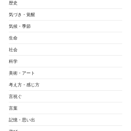
歴史
気づき・覚醒
気候・季節
生命
社会
科学
美術・アート
考え方・感じ方
言祝ぐ
言葉
記憶・思い出