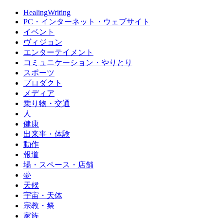
HealingWriting
PC・インターネット・ウェブサイト
イベント
ヴィジョン
エンターテイメント
コミュニケーション・やりとり
スポーツ
プロダクト
メディア
乗り物・交通
人
健康
出来事・体験
動作
報道
場・スペース・店舗
夢
天候
宇宙・天体
宗教・祭
家族