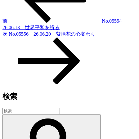
ナ
ビ
ゲ
前
No.05554
26.06.13 世界平和を祈る
ー
次
次
No.05556 26.06.20 紫陽花の心変わり
シ
の
投
ョ
稿
ン
検索
検
索:
検
索