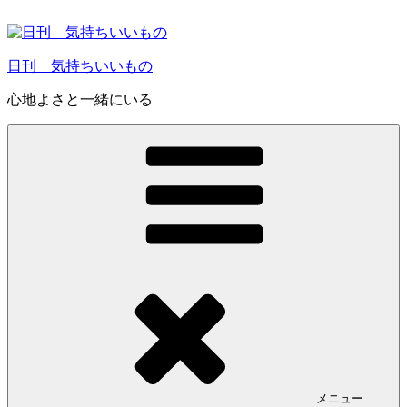
コ
ン
テ
日刊 気持ちいいもの
ン
ツ
心地よさと一緒にいる
へ
ス
キ
ッ
プ
メニュー