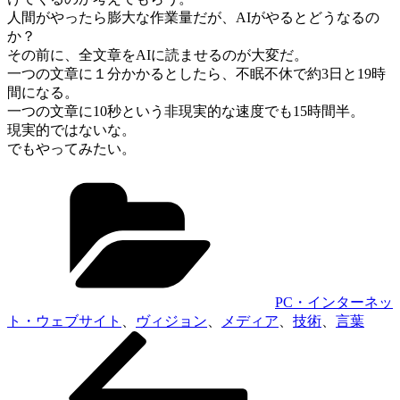
人間がやったら膨大な作業量だが、AIがやるとどうなるの
か？
その前に、全文章をAIに読ませるのが大変だ。
一つの文章に１分かかるとしたら、不眠不休で約3日と19時
間になる。
一つの文章に10秒という非現実的な速度でも15時間半。
現実的ではないな。
でもやってみたい。
カ
テ
ゴ
リ
ー
PC・インターネッ
ト・ウェブサイト
、
ヴィジョン
、
メディア
、
技術
、
言葉
前
投
の
稿
投
稿