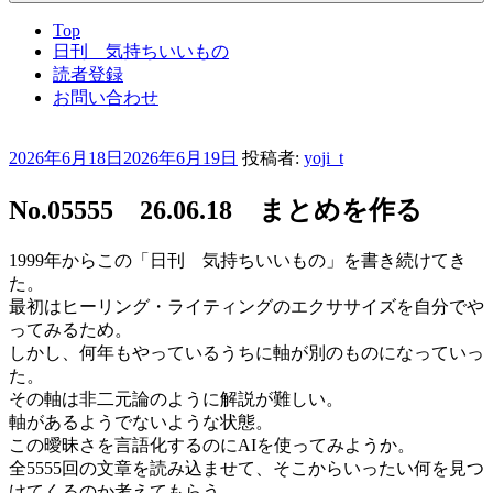
Top
日刊 気持ちいいもの
読者登録
お問い合わせ
投
2026年6月18日
2026年6月19日
投稿者:
yoji_t
稿
日:
No.05555 26.06.18 まとめを作る
1999年からこの「日刊 気持ちいいもの」を書き続けてき
た。
最初はヒーリング・ライティングのエクササイズを自分でや
ってみるため。
しかし、何年もやっているうちに軸が別のものになっていっ
た。
その軸は非二元論のように解説が難しい。
軸があるようでないような状態。
この曖昧さを言語化するのにAIを使ってみようか。
全5555回の文章を読み込ませて、そこからいったい何を見つ
けてくるのか考えてもらう。