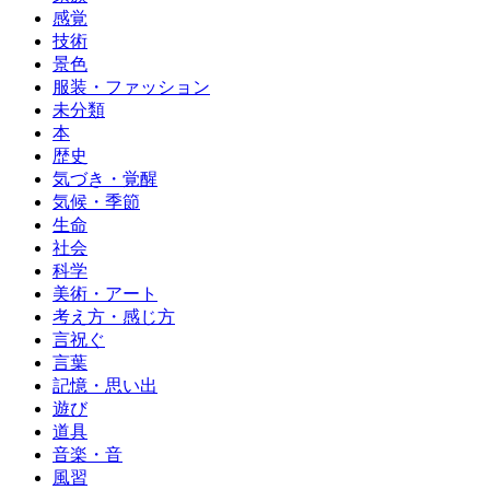
感覚
技術
景色
服装・ファッション
未分類
本
歴史
気づき・覚醒
気候・季節
生命
社会
科学
美術・アート
考え方・感じ方
言祝ぐ
言葉
記憶・思い出
遊び
道具
音楽・音
風習