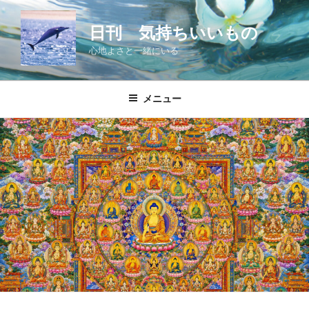
コ
ン
日刊 気持ちいいもの
テ
心地よさと一緒にいる
ン
ツ
へ
メニュー
ス
キ
ッ
プ