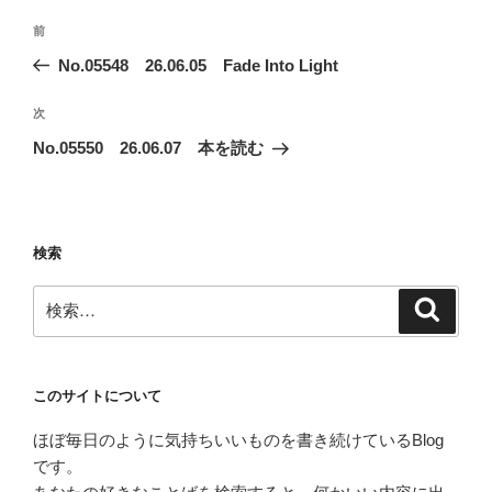
投
前
前
稿
の
No.05548 26.06.05 Fade Into Light
ナ
投
ビ
稿
次
次
ゲ
の
No.05550 26.06.07 本を読む
投
ー
稿
シ
ョ
検索
ン
検
検
索
索:
このサイトについて
ほぼ毎日のように気持ちいいものを書き続けているBlog
です。