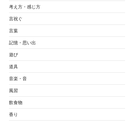
考え方・感じ方
言祝ぐ
言葉
記憶・思い出
遊び
道具
音楽・音
風習
飲食物
香り