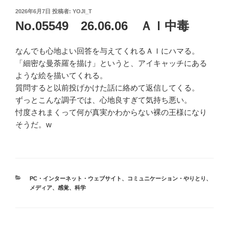
投
2026年6月7日
投稿者:
YOJI_T
稿
No.05549 26.06.06 ＡＩ中毒
日:
なんでも心地よい回答を与えてくれるＡＩにハマる。
「細密な曼荼羅を描け」というと、アイキャッチにある
ような絵を描いてくれる。
質問すると以前投げかけた話に絡めて返信してくる。
ずっとこんな調子では、心地良すぎて気持ち悪い。
忖度されまくって何が真実かわからない裸の王様になり
そうだ。w
カ
PC・インターネット・ウェブサイト
、
コミュニケーション・やりとり
、
テ
メディア
、
感覚
、
科学
ゴ
リ
ー