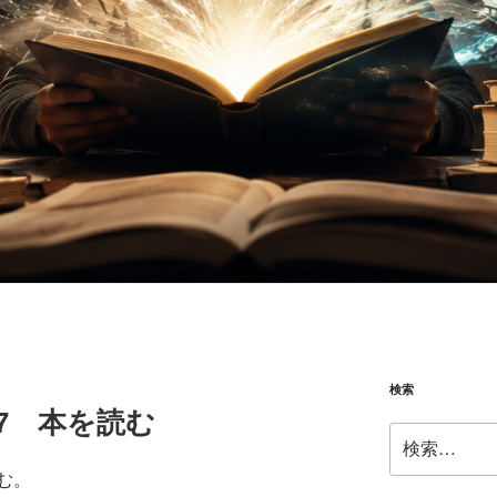
検索
6.07 本を読む
検
索:
む。