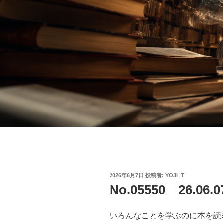
投
2026年6月7日
投稿者:
YOJI_T
稿
No.05550 26.0
日:
いろんなことを学ぶのに本を読