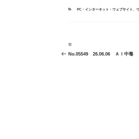
カ
PC・インターネット・ウェブサイト
、
テ
ゴ
リ
ー
投
前
前
稿
の
No.05549 26.06.06 ＡＩ中毒
投
ナ
稿
ビ
ゲ
ー
シ
ョ
ン