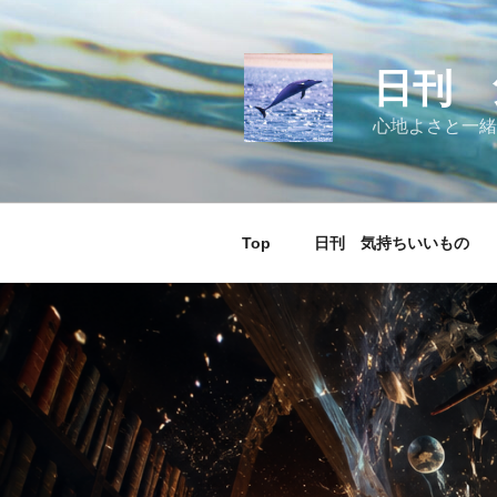
コ
ン
テ
日刊 
ン
ツ
心地よさと一緒
へ
ス
キ
ッ
Top
日刊 気持ちいいもの
プ