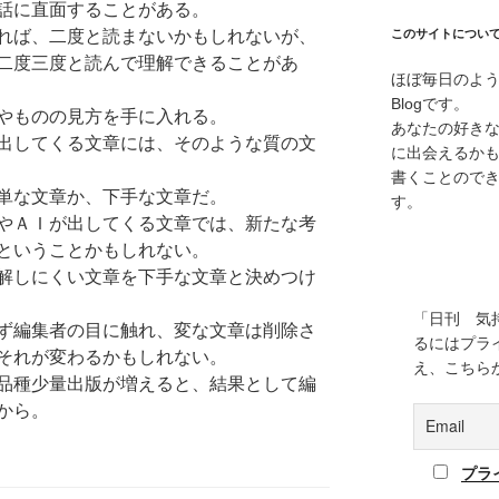
話に直面することがある。
れば、二度と読まないかもしれないが、
このサイトについ
二度三度と読んで理解できることがあ
ほぼ毎日のよ
Blogです。
やものの見方を手に入れる。
あなたの好き
出してくる文章には、そのような質の文
に出会えるか
書くことので
単な文章か、下手な文章だ。
す。
やＡＩが出してくる文章では、新たな考
ということかもしれない。
解しにくい文章を下手な文章と決めつけ
「日刊 気
ず編集者の目に触れ、変な文章は削除さ
るにはプラ
それが変わるかもしれない。
え、こちら
品種少量出版が増えると、結果として編
から。
プラ