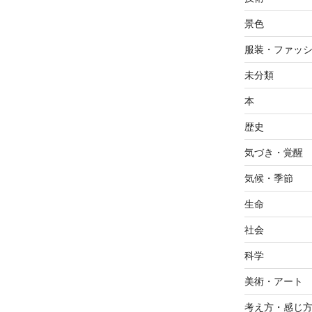
景色
服装・ファッ
未分類
本
歴史
気づき・覚醒
気候・季節
生命
社会
科学
美術・アート
考え方・感じ