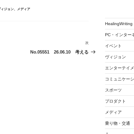
ヴィジョン
、
メディア
HealingWriting
PC・インター
次
次
イベント
の
No.05551 26.06.10 考える
ヴィジョン
投
稿
エンターテイ
コミュニケー
スポーツ
プロダクト
メディア
乗り物・交通