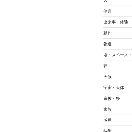
人
健康
出来事・体験
動作
報道
場・スペース
夢
天候
宇宙・天体
宗教・祭
家族
感覚
技術