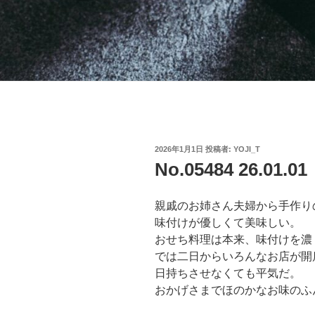
投
2026年1月1日
投稿者:
YOJI_T
稿
No.05484 26.0
日:
親戚のお姉さん夫婦から手作り
味付けが優しくて美味しい。
おせち料理は本来、味付けを濃
では二日からいろんなお店が開
日持ちさせなくても平気だ。
おかげさまでほのかなお味のふ