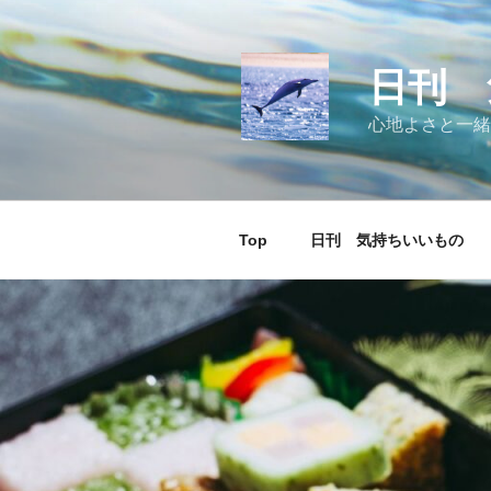
コ
ン
テ
日刊 
ン
ツ
心地よさと一緒
へ
ス
キ
ッ
Top
日刊 気持ちいいもの
プ