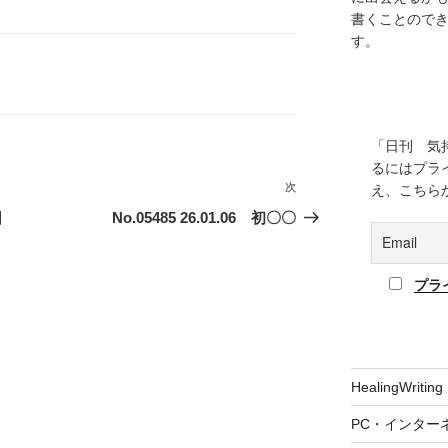
書くことので
す。
「日刊 気
るにはプラ
次
次
え、こちら
の
日
No.05485 26.01.06 初〇〇
投
稿
プラ
HealingWriting
PC・インター