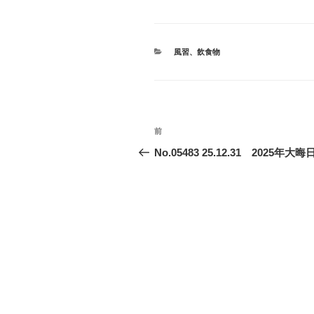
カ
風習
、
飲食物
テ
ゴ
リ
ー
投
前
前
稿
の
No.05483 25.12.31 2025年大晦
投
ナ
稿
ビ
ゲ
ー
シ
ョ