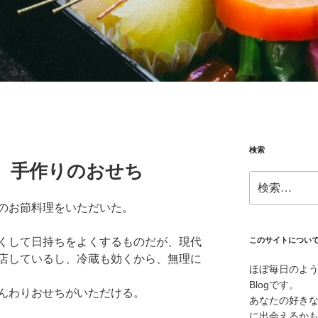
検索
1.01 手作りのおせち
検
索:
のお節料理をいただいた。
くして日持ちをよくするものだが、現代
このサイトについ
店しているし、冷蔵も効くから、無理に
ほぼ毎日のよ
Blogです。
んわりおせちがいただける。
あなたの好き
に出会えるか