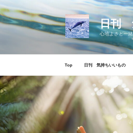
コ
ン
テ
日刊 
ン
ツ
心地よさと一緒
へ
ス
キ
ッ
Top
日刊 気持ちいいもの
プ