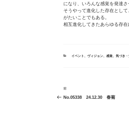
になり、いろんな感覚を発達さ
そうやって進化した存在として
がたいことでもある。
相互進化してきたあらゆる存在
カ
イベント
、
ヴィジョン
、
感覚
、
気づき・
テ
ゴ
リ
ー
投
前
前
稿
の
No.05338 24.12.30 春菊
投
ナ
稿
ビ
ゲ