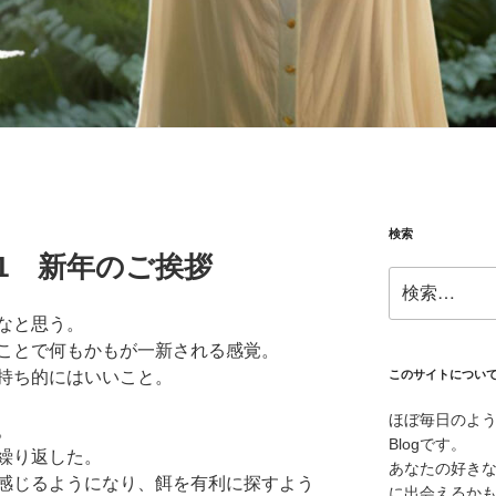
検索
1.01 新年のご挨拶
検
索:
なと思う。
ことで何もかもが一新される感覚。
持ち的にはいいこと。
このサイトについ
ほぼ毎日のよ
。
Blogです。
繰り返した。
あなたの好き
感じるようになり、餌を有利に探すよう
に出会えるか