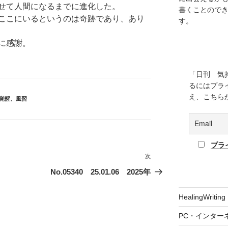
せて人間になるまでに進化した。
書くことので
ここにいるというのは奇跡であり、あり
す。
に感謝。
「日刊 気
るにはプラ
え、こちら
覚醒
、
風習
プラ
次
次
の
No.05340 25.01.06 2025年
投
稿
HealingWriting
PC・インター