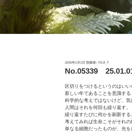
投
2025年1月1日
投稿者:
YOJI_T
稿
No.05339 25.0
日:
区切りをつけるというのはいい
新しい年であることを意識する
科学的な考えではないけど、気
人間はそれを何回も繰り返す。
繰り返すたびに何かを刷新する
考えてみれば生命こそがそれの
単なる細胞だったものが、光を