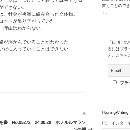
メージは一つひとつ分解して説明できる
書くことので
ができない。
す。
は、針金が複雑に絡み合った立体物。
コットが吊り下がっていた。
、理由はわからない。
点が浮かんでいることがわかった。
「日刊 気
いだに入っていくことはできない。
るにはプラ
え、こちら
プラ
HealingWriting
次
次
の
とを書
No.05272 24.08.28 ホノルルマラソ
PC・インター
投
ンの朝