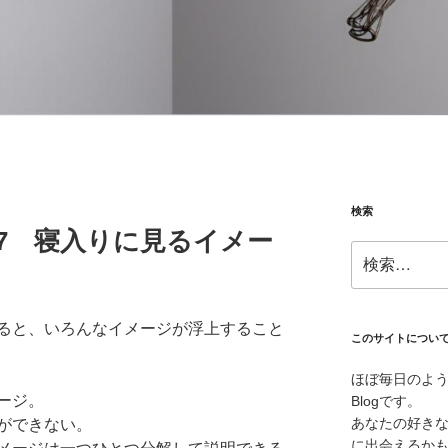
検索
08.27 寝入りに見るイメー
検
索:
ると、いろんなイメージが浮上すること
このサイトについ
ほぼ毎日のよ
ージ。
Blogです。
あなたの好き
ができない。
に出会えるか