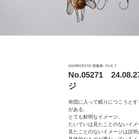
投
2024年8月27日
投稿者:
YOJI_T
稿
No.05271 24.
日:
ジ
布団に入って眠りにつこうとす
がある。
とても鮮明なイメージ。
たいていは見たことのないイメ
見たことのないイメージは説明