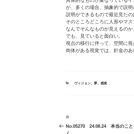
具体的なものが重なっているイ
が、多くの場合、抽象的で説明
説明ができるもので最近見たの
そのところどころに人形やマス
なんでそんなものが見えるのか
でも、見ていると面白い。
視点の移行に伴って、空間に視
肉体がある視覚では、針金のあ
カ
ヴィジョン
、
夢
、
感覚
テ
ゴ
リ
ー
投
前
前
稿
の
No.05270 24.08.24 本当のこ
投
く