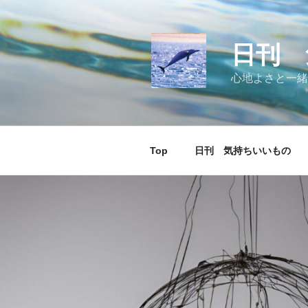
コ
ン
テ
日刊 
ン
ツ
心地よさと一緒
へ
ス
キ
ッ
Top
日刊 気持ちいいもの
プ